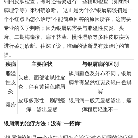
细的皮肤检查，有时还需要进行一些辅助检查（如组织
病理学等）来明确诊断。 这正是为什么“银屑病较初是一
个小红点吗怎么治疗”不能简单回答的原因所在，这需要
专业的医学判断；因为银屑病需要与脂溢性皮炎、头
癣、二期梅毒疹、扁平苔藓、慢性湿疹等多种皮肤疾病
进行鉴别诊断。往深了说，准确的诊断是有效治疗的前
提。
疾病
主要症状
与银屑病的区别
脂溢
鳞屑颜色及分布不同，银屑
头皮、面部油腻性皮
性皮
病常有显然红斑及银白色鳞
炎，伴有黄褐色鳞屑
炎
屑
皮疹多形性，剧烈瘙
银屑病一般无显然渗出，瘙
湿疹
痒，渗出显然
痒程度轻重不一
银屑病的治疗方法：没有“一招鲜”
“银屑病较初是一个小红点吗怎么治疗”这个问题的治疗部