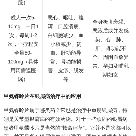
服）
成人一次5-
恶心、呕吐、腹
全身极度衰竭、
10mg，一日1
泻、口腔溃疡、
恶液质或并发感
次，每周1-2
白细胞减少、血
染、心、肺、
次，一疗程安
小板减少、贫
肝、肾功能不
全量50-
血、肝功能异
全、周围血象异
100mg（具体
常、肾功能损
常、孕妇及哺乳
用药需遵医
害、皮疹、脱发
期妇女
嘱）
等
甲氨蝶呤片在银屑病治疗中的应用
甲氨蝶呤片属于哪类药？它也是治疗中重度银屑病，特
别是关节型银屑病的有效药物。对于一些顽固的银屑病
患者甲氨蝶呤片是当然的“救命稻草”。它并不是啥都可以