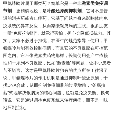
甲氨蝶呤片属于哪类药？简单它是一种
非激素类免疫调
节剂
，更精确地说，是
叶酸还原酶抑制剂
。它可不是普
通的消炎药或者止痒药，它基于问题本身来影响体内免
疫系统的异常反应，从而减缓银屑病的症状。很多朋友
一听“免疫抑制剂”，就觉得害怕，担心会降低抵抗力。其
实，大家不必过于担忧，在医生的规范指导下使用，甲
氨蝶呤片能有效控制病情，而且它的不良反应在可控范
围之内。它不像激素类药物那样，长期使用会产生依赖
性和一系列不良反应，比如“激素脸”等问题，让不少患者
苦不堪言。这才是甲氨蝶呤片独有的优点所在！往深了
说，甲氨蝶呤片的作用机制是通过抑制叶酸还原酶，干
扰DNA合成，从而抑制免疫细胞的过度增殖，“釜底抽
薪”式地解决银屑病的核心问题，也就是免疫失衡。换句
话说，它是通过调控免疫系统来治疗疾病，而不是一味
地压制症状。