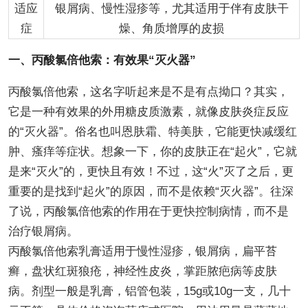
适应
银屑病、慢性湿疹等，尤其适用于伴有皮肤干
症
燥、角质增厚的皮损
一、丙酸氯倍他索：有效果“灭火器”
丙酸氯倍他索，这名字听起来是不是有点拗口？其实，
它是一种有效果的外用糖皮质激素，就像皮肤炎症反应
的“灭火器”。俗名也叫恩肤霜、特美肤，它能更快减缓红
肿、瘙痒等症状。想象一下，你的皮肤正在“起火”，它就
是来“灭火”的，更快且有效！不过，这“火”灭了之后，更
重要的是找到“起火”的原因，而不是依赖“灭火器”。往深
了说，丙酸氯倍他索的作用在于更快控制病情，而不是
治疗银屑病。
丙酸氯倍他索乳膏适用于慢性湿疹，银屑病，扁平苔
癣，盘状红斑狼疮，神经性皮炎，掌距脓疤病等皮肤
病。剂型一般是乳膏，铝管包装，15g或10g一支，几十