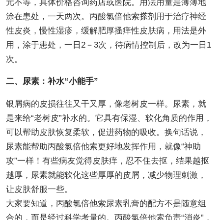
元不等，具体价格咨询药店或医院。用法用量是薄薄地
涂在患处，一天两次。丙酸氯倍他索搽剂用于治疗神经
性皮炎，慢性湿疹，缓解肥厚搔痒性皮肤病，用法是外
用，涂于患处，一日2－3次，待病情控制后，改为一日1
次。
二、尿素：补水“小能手”
银屑病的皮损往往又干又厚，像老树皮一样。尿素，就
是来给“老树皮”补水的。它具有保湿、软化角质的作用，
可以帮助皮肤恢复柔软，促进药物的吸收。换句话说，
尿素能帮助丙酸氯倍他索更好地发挥作用，就像“神助
攻”一样！有些病友觉得皮肤痒，忍不住去抠，结果越抠
越厚，尿素就能软化这些厚厚的皮屑，减少物理刺激，
让皮肤舒服一些。
大家要知道，丙酸氯倍他索尿素乳膏的配方不是随意组
合的，而是经过科学考量的。丙酸氯倍他索负责“消炎”，