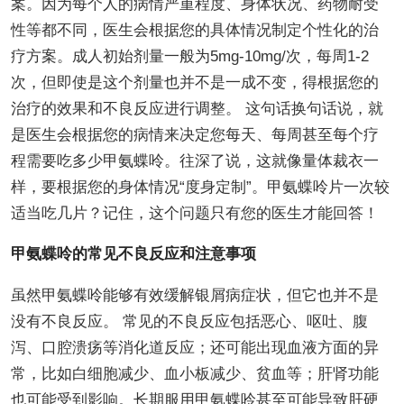
案。因为每个人的病情严重程度、身体状况、药物耐受
性等都不同，医生会根据您的具体情况制定个性化的治
疗方案。成人初始剂量一般为5mg-10mg/次，每周1-2
次，但即使是这个剂量也并不是一成不变，得根据您的
治疗的效果和不良反应进行调整。 这句话换句话说，就
是医生会根据您的病情来决定您每天、每周甚至每个疗
程需要吃多少甲氨蝶呤。往深了说，这就像量体裁衣一
样，要根据您的身体情况“度身定制”。甲氨蝶呤片一次较
适当吃几片？记住，这个问题只有您的医生才能回答！
甲氨蝶呤的常见不良反应和注意事项
虽然甲氨蝶呤能够有效缓解银屑病症状，但它也并不是
没有不良反应。 常见的不良反应包括恶心、呕吐、腹
泻、口腔溃疡等消化道反应；还可能出现血液方面的异
常，比如白细胞减少、血小板减少、贫血等；肝肾功能
也可能受到影响。长期服用甲氨蝶呤甚至可能导致肝硬