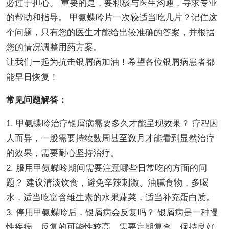
必过于担心。 重要的是，要积极与医生沟通，寻求专业
的帮助和指导。 甲氨蝶呤片一次较适当吃几片？记住这
个问题，只有您的医生才能给出较准确的答案，并根据
您的情况调整用药方案。
让我们一起为抗击银屑病加油！希望各位银屑病患者都
能早日恢复！
常见问题解答：
1. 甲氨蝶呤治疗银屑病需要多久才能呈现效果？ 疗程因
人而异，一般需要持续数周甚至数月才能看到显然治疗
的效果，需要耐心坚持治疗。
2. 服用甲氨蝶呤期间需要注意哪些日常吃的方面的问
题？ 建议清淡饮食，避免辛辣刺激、油腻食物，多喝
水，适当吃富含维生素的水果蔬菜，适当补充蛋白质。
3. 停用甲氨蝶呤后，银屑病会反复吗？ 银屑病是一种慢
性疾病，反复的可能性较高，需要定期复查，保持良好