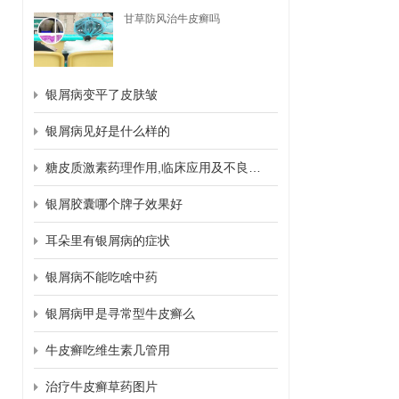
甘草防风治牛皮癣吗
银屑病变平了皮肤皱
银屑病见好是什么样的
糖皮质激素药理作用,临床应用及不良反应
银屑胶囊哪个牌子效果好
耳朵里有银屑病的症状
银屑病不能吃啥中药
银屑病甲是寻常型牛皮癣么
牛皮癣吃维生素几管用
治疗牛皮癣草药图片