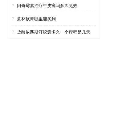
?
阿奇霉素治疗牛皮癣吗多久见效
?
蒽林软膏哪里能买到
?
盐酸依匹斯汀胶囊多久一个疗程是几天