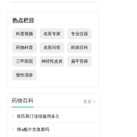
热点栏目
科普视频
名医专家
专业仪器
药物科普
名医问答
疾病百科
三甲医院
神经性皮炎
扁平苔藓
慢性湿疹
药物百科
更多 >
?
依匹斯汀连续服用多久
?
维a酸片含激素吗