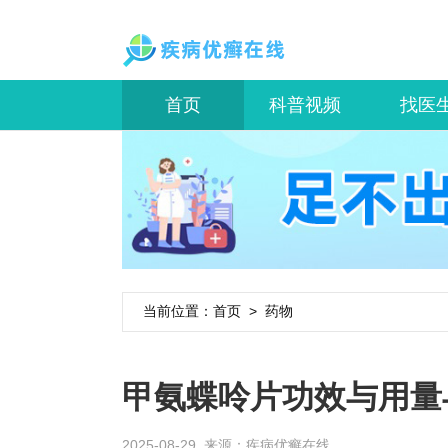
首页
科普视频
找医
当前位置：
首页
>
药物
甲氨蝶呤片功效与用量
2025-08-29 来源：
疾病优癣在线