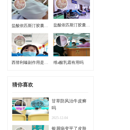
盐酸依匹斯汀胶囊来
盐酸依匹斯汀胶囊多
月经能吃吗
久一个疗程是几天
西替利嗪副作用是什
维a酸乳霜有用吗
么
猜你喜欢
甘草防风治牛皮癣
吗
2025-12-04
银屑病变平了皮肤