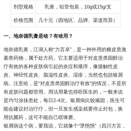
剂型规格
乳膏，铝管包装，10g或15g/支
价格范围
几十元（因地区、品牌、渠道而异）
一、地奈德乳膏是啥？有啥用？
地奈德乳膏，江湖人称“力言卓”，是一种外用的糖皮质激
素类药物，属于处方药。它主要适用于对皮质类固醇治
疗有效的各种皮肤病引起的炎症和瘙痒，像接触性皮
炎、神经性皮炎、脂溢性皮炎、湿疹，当然也包括银屑
病。注意哈，是“对皮质类固醇治疗有效”的情况，不是所
有皮肤问题都管用。用法用量也得听医生的，一般来说
是均匀涂抹患处，每日2-4次。银屑病比较顽固，医生可
能会建议封治疗疗，但一旦发生感染就要停止封包，换
用抗菌药，这可不能自己瞎琢磨。
银屑病这个病，要我说，它就像个“犟拐拐”（四川方言，