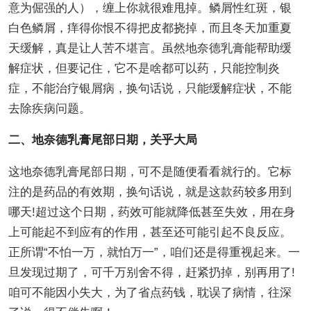
意为倔强的人），缠上你就很难甩掉。鳞屑性红斑，银
白色鳞屑，痒得你恨不得把皮都挠掉，而且冬天加重夏
天缓解，真是让人苦不堪言。虽然地奈德乳膏能帮助缓
解症状，但要记住，它不是啥都可以药，只能控制炎
症，不能治疗银屑病，换句话说，只能缓解症状，不能
去除疾病问题。
二、地奈德乳膏尾部日期，关乎大局
这地奈德乳膏尾部日期，可不是随便看看就行的。它标
注的是药品的有效期，换句话说，就是这款药较多用到
哪天!超过这个日期，药效可能就降低甚至失效，用在身
上可能起不到应有的作用，甚至还可能引起不良反应。
正所谓“不怕一万，就怕万一”，咱们还是得重视起来。一
旦发现过期了，可千万别舍不得，赶紧扔掉，别再用了!
咱可不能因小失大，为了省点药钱，耽误了病情，往深