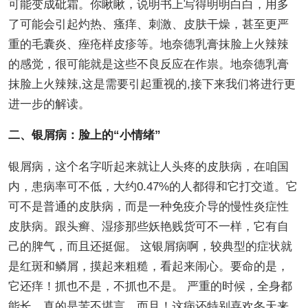
可能变成砒霜。你瞅瞅，说明书上写得明明白白，用多
了可能会引起灼热、瘙痒、刺激、皮肤干燥，甚至更严
重的毛囊炎、痤疮样皮疹等。地奈德乳膏抹脸上火辣辣
的感觉，很可能就是这些不良反应在作祟。地奈德乳膏
抹脸上火辣辣,这是需要引起重视的,接下来我们将进行更
进一步的解读。
二、银屑病：脸上的“小情绪”
银屑病，这个名字听起来就让人头疼的皮肤病，在咱国
内，患病率可不低，大约0.47%的人都得和它打交道。它
可不是普通的皮肤病，而是一种免疫介导的慢性炎症性
皮肤病。跟头癣、湿疹那些妖艳贱货可不一样，它有自
己的脾气，而且还挺倔。 这银屑病啊，较典型的症状就
是红斑和鳞屑，摸起来粗糙，看起来闹心。要命的是，
它还痒！抓也不是，不抓也不是。 严重的时候，全身都
能长，真的是苦不堪言。而且！这病还特别喜欢冬天来