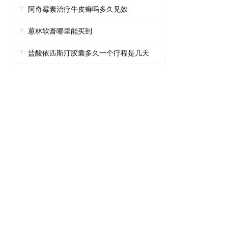
?
阿奇霉素治疗牛皮癣吗多久见效
?
蒽林软膏哪里能买到
?
盐酸依匹斯汀胶囊多久一个疗程是几天