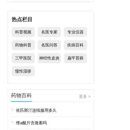
热点栏目
科普视频
名医专家
专业仪器
药物科普
名医问答
疾病百科
三甲医院
神经性皮炎
扁平苔藓
慢性湿疹
药物百科
更多 >
?
依匹斯汀连续服用多久
?
维a酸片含激素吗