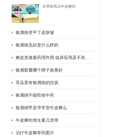
甘草防风治牛皮癣吗
银屑病变平了皮肤皱
银屑病见好是什么样的
糖皮质激素药理作用,临床应用及不良反应
银屑胶囊哪个牌子效果好
耳朵里有银屑病的症状
银屑病不能吃啥中药
银屑病甲是寻常型牛皮癣么
牛皮癣吃维生素几管用
治疗牛皮癣草药图片