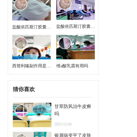
盐酸依匹斯汀胶囊来
盐酸依匹斯汀胶囊多
月经能吃吗
久一个疗程是几天
西替利嗪副作用是什
维a酸乳霜有用吗
么
猜你喜欢
甘草防风治牛皮癣
吗
2025-12-04
银屑病变平了皮肤