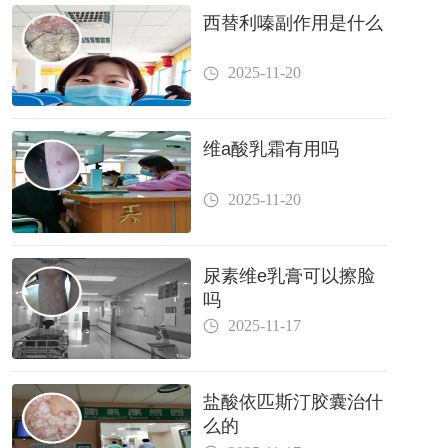
西替利嗪副作用是什么
2025-11-20
维a酸乳霜有用吗
2025-11-20
尿素维e乳膏可以擦脸
吗
2025-11-17
盐酸依匹斯汀胶囊治什
么的