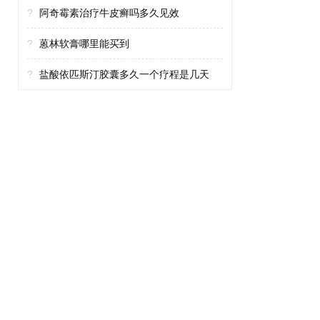
?
阿奇霉素治疗牛皮癣吗多久见效
?
蒽林软膏哪里能买到
?
盐酸依匹斯汀胶囊多久一个疗程是几天