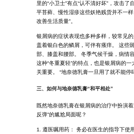
里的“小卫士”有点“认不清好坏”，攻击
平苔藓、慢性湿疹这些妖艳贱货并不一样
改善生活质量”。
银屑病的症状表现也多种多样，较常见的
盖着银白色的鳞屑，可伴有瘙痒。 这些
部、膝盖和腰部。 冬季气候干燥，病情
这种“冬重夏轻”的特点，也是银屑病的
关重要。 “地奈德乳膏一旦用了就不能
三、如何与地奈德乳膏“和平相处”
既然地奈德乳膏在银屑病的治疗中扮演着
反弹”的尴尬局面呢？
1. 遵医嘱用药： 务必在医生的指导下