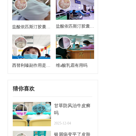
盐酸依匹斯汀胶囊来
盐酸依匹斯汀胶囊多
月经能吃吗
久一个疗程是几天
西替利嗪副作用是什
维a酸乳霜有用吗
么
猜你喜欢
甘草防风治牛皮癣
吗
2025-12-04
银屑病变平了皮肤