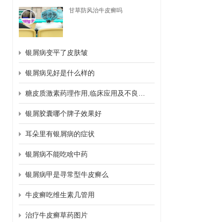
甘草防风治牛皮癣吗
银屑病变平了皮肤皱
银屑病见好是什么样的
糖皮质激素药理作用,临床应用及不良反应
银屑胶囊哪个牌子效果好
耳朵里有银屑病的症状
银屑病不能吃啥中药
银屑病甲是寻常型牛皮癣么
牛皮癣吃维生素几管用
治疗牛皮癣草药图片