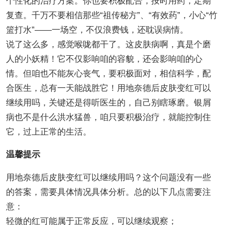
个性化的治疗方案。你也要积极配合，按时用药，定期
复查。千万不要相信那些“祖传秘方”、“有效药”，小心“竹
篮打水”——一场空，不仅浪费钱，还耽误病情。
说了这么多，感觉喉咙都干了。这皮肤病啊，真是个磨
人的小妖精！它不仅影响咱的容貌，还会影响咱的心
情。但咱也不能灰心丧气，要积极面对，相信科学，配
合医生，总有一天能战胜它！用地奈德后皮肤变红可以
继续用吗，关键还是得听医生的，自己别瞎琢磨。银屑
病也不是什么洪水猛兽，咱只要积极治疗，就能控制住
它，过上正常的生活。
温馨提示
用地奈德后皮肤变红可以继续用吗？这个问题没有一些
的答案，需要具体情况具体分析。总的以下几点需要注
意：
轻微的红可能属于正常反应，可以继续观察；