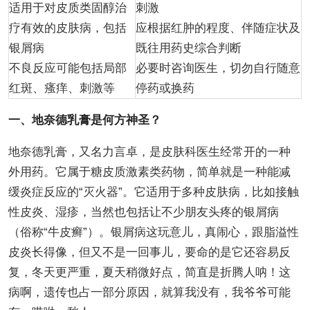
适用于对皮质类固醇治
刺激
疗有效的皮肤病，包括
应根据红肿的程度、伴随症状及
银屑病
既往用药史综合判断
不良反应可能包括局部
必要时咨询医生，切勿自行随意
红斑、瘙痒、刺激等
停药或换药
一、地奈德乳膏是何方神圣？
地奈德乳膏，又名力言卓，是皮肤科医生经常开的一种
外用药。它属于糖皮质激素类药物，简单就是一种能减
缓炎症反应的“灭火器”。它适用于多种皮肤病，比如接触
性皮炎、湿疹，当然也包括让不少朋友头疼的银屑病
（俗称“牛皮癣”）。银屑病这玩意儿，真闹心，跟脂溢性
皮炎长得像，但又不是一回事儿，要命的是它还容易反
复，冬天更严重，夏天稍微好点，简直是折腾人呐！这
病啊，遗传也占一部分原因，就算我没有，我爷爷可能