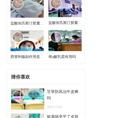
盐酸依匹斯汀胶囊来
盐酸依匹斯汀胶囊多
月经能吃吗
久一个疗程是几天
西替利嗪副作用是什
维a酸乳霜有用吗
么
猜你喜欢
甘草防风治牛皮癣
吗
2025-12-04
银屑病变平了皮肤