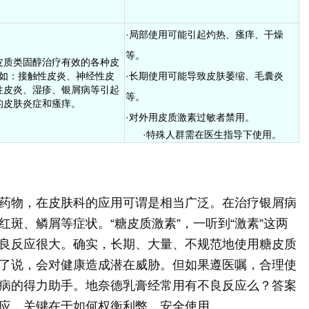
·局部使用可能引起灼热、瘙痒、干燥
等。
皮质类固醇治疗有效的各种皮
如：接触性皮炎、神经性皮
·长期使用可能导致皮肤萎缩、毛囊炎
性皮炎、湿疹、银屑病等引起
等。
的皮肤炎症和瘙痒。
·对外用皮质激素过敏者禁用。
·特殊人群需在医生指导下使用。
药物，在皮肤科的应用可谓是相当广泛。在治疗银屑病
斑、鳞屑等症状。“糖皮质激素”，一听到“激素”这两
良反应很大。确实，长期、大量、不规范地使用糖皮质
了说，会对健康造成潜在威胁。但如果遵医嘱，合理使
病的得力助手。地奈德乳膏经常用有不良反应么？答案
应，关键在于如何权衡利弊，安全使用。