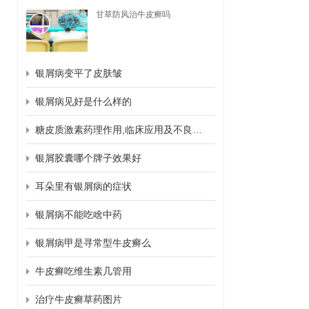
甘草防风治牛皮癣吗
银屑病变平了皮肤皱
银屑病见好是什么样的
糖皮质激素药理作用,临床应用及不良反应
银屑胶囊哪个牌子效果好
耳朵里有银屑病的症状
银屑病不能吃啥中药
银屑病甲是寻常型牛皮癣么
牛皮癣吃维生素几管用
治疗牛皮癣草药图片