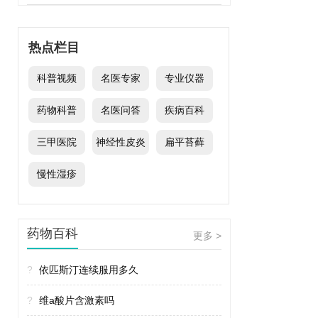
热点栏目
科普视频
名医专家
专业仪器
药物科普
名医问答
疾病百科
三甲医院
神经性皮炎
扁平苔藓
慢性湿疹
药物百科
更多 >
?
依匹斯汀连续服用多久
?
维a酸片含激素吗