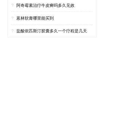
?
阿奇霉素治疗牛皮癣吗多久见效
?
蒽林软膏哪里能买到
?
盐酸依匹斯汀胶囊多久一个疗程是几天