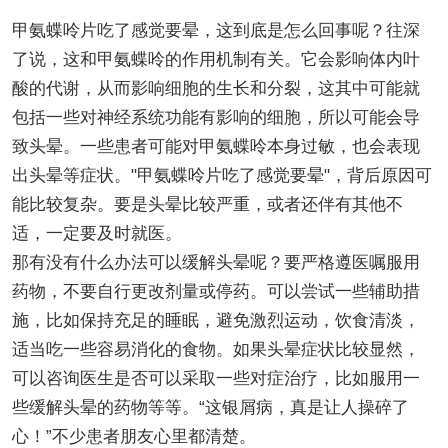
甲氨蝶呤片吃了感觉要晕，这到底是怎么回事呢？往深
了说，这和甲氨蝶呤的作用机制有关。它会影响体内叶
酸的代谢，从而影响细胞的生长和分裂，这其中可能就
包括一些对神经系统功能有影响的细胞，所以可能会导
致头晕。一些患者可能对甲氨蝶呤本身过敏，也会表现
出头晕等症状。"甲氨蝶呤片吃了感觉要晕"，背后原因可
能比较复杂。要是头晕比较严重，或者还伴有其他不
适，一定要及时就医。
那有没有什么办法可以缓解头晕呢？要严格遵医嘱服用
药物，不要自行更改剂量或停药。可以尝试一些辅助措
施，比如保持充足的睡眠，避免激烈运动，饮食清淡，
适当吃一些容易消化的食物。如果头晕症状比较显然，
可以咨询医生是否可以采取一些对症治疗，比如服用一
些缓解头晕的药物等等。“这银屑病，真是让人操碎了
心！”不少患者朋友心里都清楚。