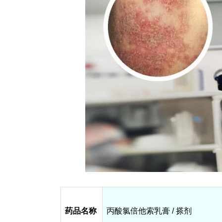
药品名称
丙酸氯倍他索乳膏 / 搽剂