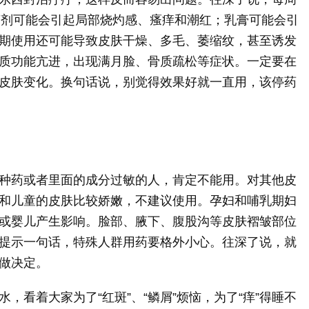
，搽剂可能会引起局部烧灼感、瘙痒和潮红；乳膏可能会引
期使用还可能导致皮肤干燥、多毛、萎缩纹，甚至诱发
质功能亢进，出现满月脸、骨质疏松等症状。一定要在
皮肤变化。换句话说，别觉得效果好就一直用，该停药
种药或者里面的成分过敏的人，肯定不能用。对其他皮
和儿童的皮肤比较娇嫩，不建议使用。孕妇和哺乳期妇
或婴儿产生影响。脸部、腋下、腹股沟等皮肤褶皱部位
提示一句话，特殊人群用药要格外小心。往深了说，就
做决定。
，看着大家为了“红斑”、“鳞屑”烦恼，为了“痒”得睡不