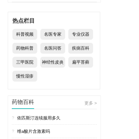
热点栏目
科普视频
名医专家
专业仪器
药物科普
名医问答
疾病百科
三甲医院
神经性皮炎
扁平苔藓
慢性湿疹
药物百科
更多 >
?
依匹斯汀连续服用多久
?
维a酸片含激素吗