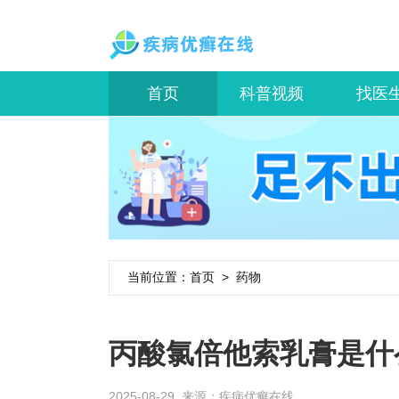
首页
科普视频
找医
当前位置：
首页
>
药物
丙酸氯倍他索乳膏是什
2025-08-29 来源：
疾病优癣在线