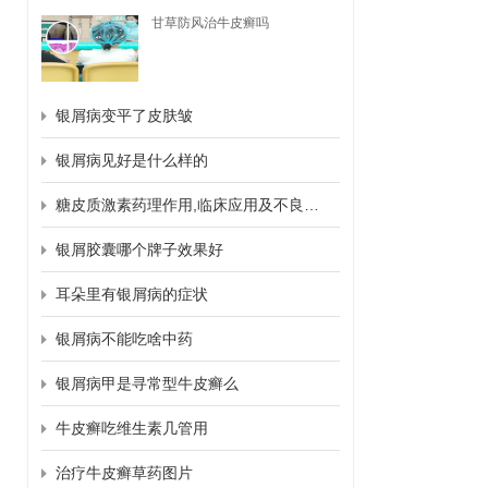
甘草防风治牛皮癣吗
银屑病变平了皮肤皱
银屑病见好是什么样的
糖皮质激素药理作用,临床应用及不良反应
银屑胶囊哪个牌子效果好
耳朵里有银屑病的症状
银屑病不能吃啥中药
银屑病甲是寻常型牛皮癣么
牛皮癣吃维生素几管用
治疗牛皮癣草药图片