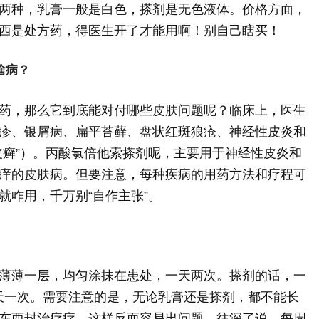
两种，乳膏一般是白色，搽剂是无色液体。价格方面，
西是处方药，得医生开了才能用啊！别自己瞎买！
啥病？
药，那么它到底能对付哪些皮肤问题呢？临床上，医生
疹、银屑病、扁平苔藓、盘状红斑狼疮、神经性皮炎和
皮癣”）。丙酸氯倍他索搽剂呢，主要用于神经性皮炎和
痒的皮肤病。但要注意，每种疾病的用药方法和疗程可
就咋用，千万别“自作主张”。
薄薄一层，均匀涂抹在患处，一天两次。搽剂的话，一
一天一次。需要注意的是，无论乳膏还是搽剂，都不能长
东西封治疗疗，这样反而容易出问题。往深了说，每周