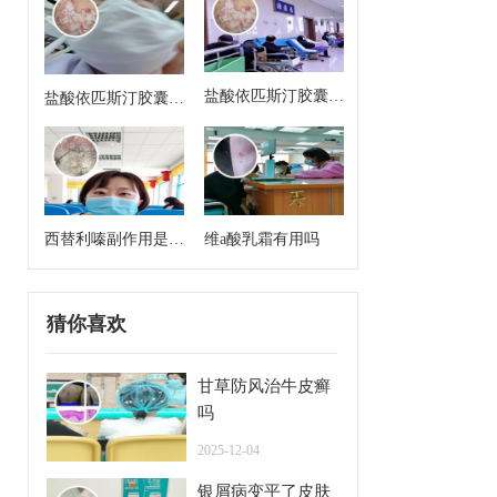
盐酸依匹斯汀胶囊来
盐酸依匹斯汀胶囊多
月经能吃吗
久一个疗程是几天
西替利嗪副作用是什
维a酸乳霜有用吗
么
猜你喜欢
甘草防风治牛皮癣
吗
2025-12-04
银屑病变平了皮肤