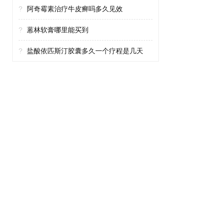
?
阿奇霉素治疗牛皮癣吗多久见效
?
蒽林软膏哪里能买到
?
盐酸依匹斯汀胶囊多久一个疗程是几天