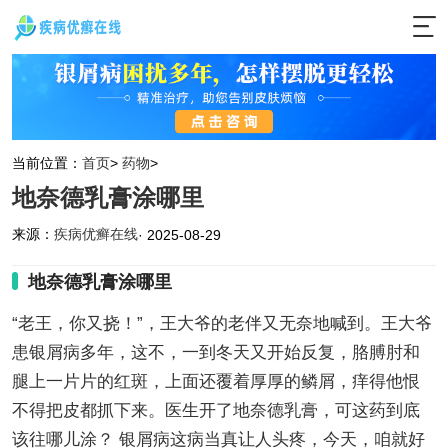
当前位置：
首页
>
药物
>
地奈德乳膏涂哪里
来源：
疾病优癣在线
· 2025-08-29
地奈德乳膏涂哪里
“老王，你又挠！”，王大爷的老伴又无奈地喊到。王大爷
患银屑病多年，这不，一到冬天又开始反复，胳膊肘和
腿上一片片的红斑，上面还覆着厚厚的鳞屑，痒得他恨
不得把皮都抓下来。医生开了地奈德乳膏，可这药到底
该往哪儿涂？ 银屑病这病当真让人头疼，今天，咱就好