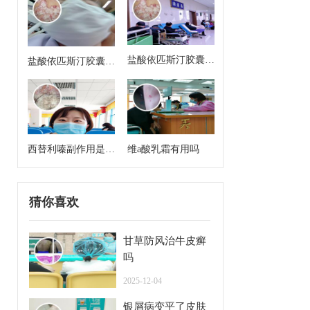
盐酸依匹斯汀胶囊来
盐酸依匹斯汀胶囊多
月经能吃吗
久一个疗程是几天
西替利嗪副作用是什
维a酸乳霜有用吗
么
猜你喜欢
甘草防风治牛皮癣
吗
2025-12-04
银屑病变平了皮肤