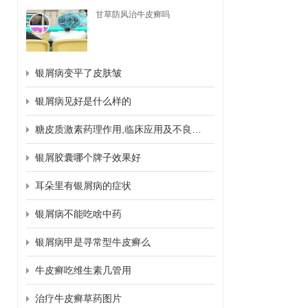
甘草防风治牛皮癣吗
银屑病变平了皮肤皱
银屑病见好是什么样的
糖皮质激素药理作用,临床应用及不良反应
银屑胶囊哪个牌子效果好
耳朵里有银屑病的症状
银屑病不能吃啥中药
银屑病甲是寻常型牛皮癣么
牛皮癣吃维生素几管用
治疗牛皮癣草药图片