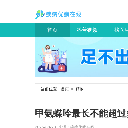
首页
科普视频
找医
当前位置：
首页
>
药物
甲氨蝶呤最长不能超过
2025-08-29 来源：
疾病优癣在线