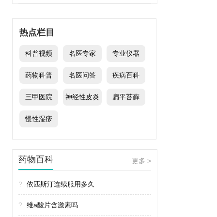
热点栏目
科普视频
名医专家
专业仪器
药物科普
名医问答
疾病百科
三甲医院
神经性皮炎
扁平苔藓
慢性湿疹
药物百科
更多 >
?
依匹斯汀连续服用多久
?
维a酸片含激素吗