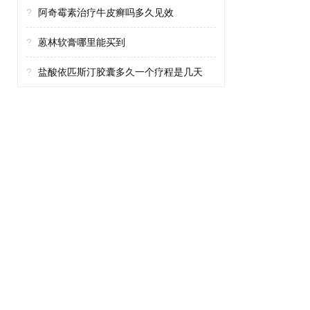
?
阿奇霉素治疗牛皮癣吗多久见效
?
蒽林软膏哪里能买到
?
盐酸依匹斯汀胶囊多久一个疗程是几天