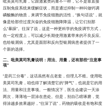
吡美莫司乳膏，它跟激素类药膏不一样，它不是靠直接
压制免疫系统来缓解症状，而是通过抑制一种叫做钙调
磷酸酶的物质，来调节免疫细胞的活性，“换句话说”，就
像是给那些过度兴奋的免疫细胞降降温，让它们别那
么“暴躁”。往深了说，这是一种更科学的免疫调节方式，
在一定程度上，可以减少长期使用激素带来的不良反应,
也给银屑病，尤其是面部和反向型银屑病患者提供了一
个新的选择。
二、吡美莫司乳膏说明：用法、用量，还有那些“注意事
项”
“是药三分毒”，这话虽然有点老套，但理儿不糙。使用吡
美莫司乳膏，咱也得了解清楚它的“脾气”，也就是它的用
法、用量和注意事项。一般情况下，医生会建议一天涂
两次，薄薄地一层涂在患处。但是，别自己瞎琢磨，觉
得涂越多效果越好，“往深了说”，药物的吸收是有饱和度