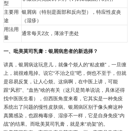
型
主要用
银屑病（特别是面部和反向型），特应性皮炎
途
（湿疹）
用法用
通常每天2次，薄涂于患处
量
一、吡美莫司乳膏：银屑病患者的新选择？
讲真，银屑病这玩意儿，就像个烦人的“粘皮糖”，一旦缠
上，就很难甩掉。说它“不治之症”吧，倒也不至于，但就
是容易反复，让人心烦。这病啊，在中医上讲，可能
跟“风邪”、“血热”啥的有关（这只是简单说说，具体还得
找中医医生看），但西医角度来看，它其实是一种免疫
系统出了问题的慢性皮肤病。银屑病区别于像头癣这种
真菌感染，也跟梅毒疹、湿疹不一样，它是自身免疫“内
战”的结果。而吡美莫司乳膏，就是来“劝架”的。