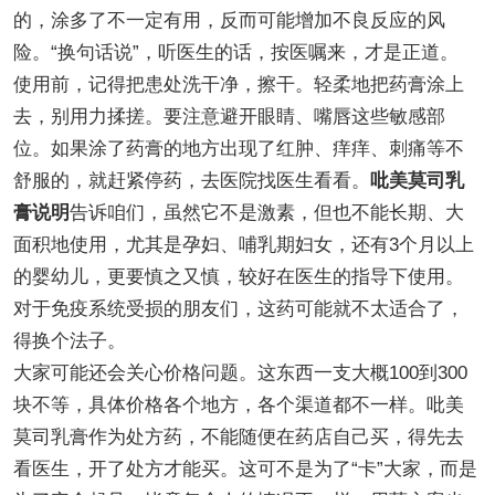
的，涂多了不一定有用，反而可能增加不良反应的风
险。“换句话说”，听医生的话，按医嘱来，才是正道。
使用前，记得把患处洗干净，擦干。轻柔地把药膏涂上
去，别用力揉搓。要注意避开眼睛、嘴唇这些敏感部
位。如果涂了药膏的地方出现了红肿、痒痒、刺痛等不
舒服的，就赶紧停药，去医院找医生看看。
吡美莫司乳
膏说明
告诉咱们，虽然它不是激素，但也不能长期、大
面积地使用，尤其是孕妇、哺乳期妇女，还有3个月以上
的婴幼儿，更要慎之又慎，较好在医生的指导下使用。
对于免疫系统受损的朋友们，这药可能就不太适合了，
得换个法子。
大家可能还会关心价格问题。这东西一支大概100到300
块不等，具体价格各个地方，各个渠道都不一样。吡美
莫司乳膏作为处方药，不能随便在药店自己买，得先去
看医生，开了处方才能买。这可不是为了“卡”大家，而是