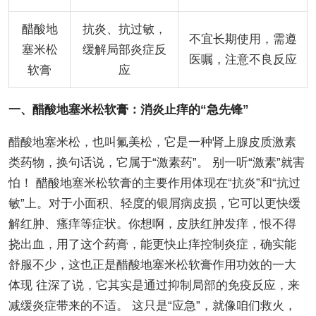
醋酸地
抗炎、抗过敏，
不宜长期使用，需遵
塞米松
缓解局部炎症反
医嘱，注意不良反应
软膏
应
一、醋酸地塞米松软膏：消炎止痒的“急先锋”
醋酸地塞米松，也叫氟美松，它是一种肾上腺皮质激素
类药物，换句话说，它属于“激素药”。 别一听“激素”就害
怕！ 醋酸地塞米松软膏的主要作用体现在“抗炎”和“抗过
敏”上。对于小面积、轻度的银屑病皮损，它可以更快缓
解红肿、瘙痒等症状。你想啊，皮肤红肿发痒，恨不得
挠出血，用了这个药膏，能更快止痒控制炎症，确实能
舒服不少，这也正是醋酸地塞米松软膏作用功效的一大
体现 往深了说，它其实是通过抑制局部的免疫反应，来
减缓炎症带来的不适。 这只是“应急”，就像咱们救火，