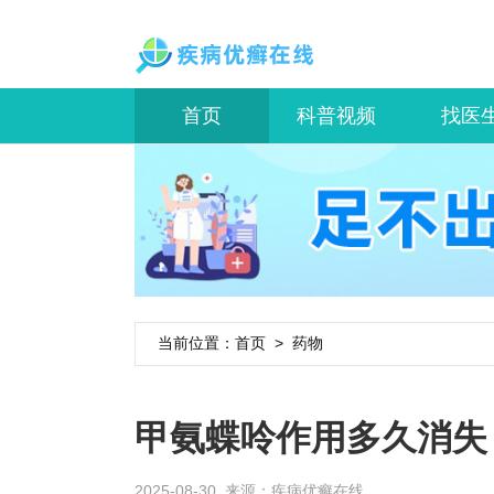
首页
科普视频
找医
当前位置：
首页
>
药物
甲氨蝶呤作用多久消失
2025-08-30 来源：
疾病优癣在线