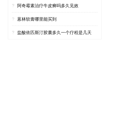
?
阿奇霉素治疗牛皮癣吗多久见效
?
蒽林软膏哪里能买到
?
盐酸依匹斯汀胶囊多久一个疗程是几天