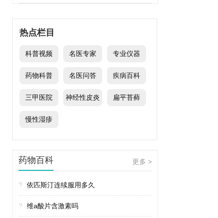
热点栏目
科普视频
名医专家
专业仪器
药物科普
名医问答
疾病百科
三甲医院
神经性皮炎
扁平苔藓
慢性湿疹
药物百科
更多 >
?
依匹斯汀连续服用多久
?
维a酸片含激素吗