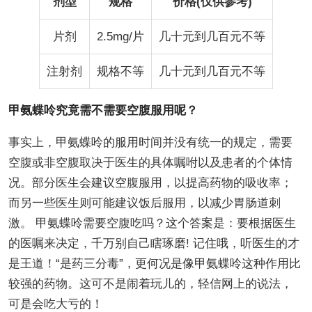
剂型
规格
价格(仅供参考)
片剂
2.5mg/片
几十元到几百元不等
注射剂
规格不等
几十元到几百元不等
甲氨蝶呤究竟需不需要空腹服用呢？
事实上，甲氨蝶呤的服用时间并没有统一的规定，需要
空腹或非空腹取决于医生的具体嘱咐以及患者的个体情
况。部分医生会建议空腹服用，以提高药物的吸收率；
而另一些医生则可能建议饭后服用，以减少胃肠道刺
激。 甲氨蝶呤需要空腹吃吗？这个答案是：要根据医生
的医嘱来决定，千万别自己瞎琢磨! 记住哦，听医生的才
是王道！“是药三分毒”，更何况是像甲氨蝶呤这种作用比
较强的药物。这可不是闹着玩儿的，轻信网上的说法，
可是会吃大亏的！