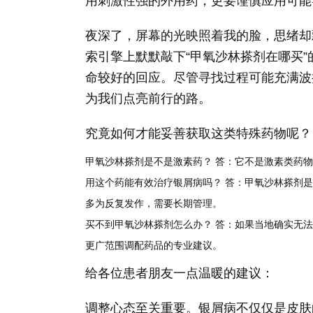
用刺激性强的外用药，更要谨慎应用可能
夜深了，屏幕的光映照着我的脸，思绪却
索引擎上默默敲下“甲氧沙林搽剂在哪买
命较好的回应。尽管寻找过程可能充满波
为我们点亮前行的路。
究竟如何才能妥善获取这类特殊药物呢？
甲氧沙林搽剂是不是激素药？ 答：它不是激素类药物
用这个药能有效治疗银屑病吗？ 答：甲氧沙林搽剂
多为反复发作，需要长期管理。
买不到甲氧沙林搽剂怎么办？ 答：如果当地确实无
更广范围调配药品的专业建议。
给各位患者朋友一点温暖的建议：
调整心态至关重要。银屑病不仅仅是皮肤