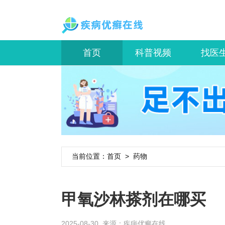
首页
科普视频
找医
当前位置：
首页
>
药物
甲氧沙林搽剂在哪买
2025-08-30 来源：
疾病优癣在线