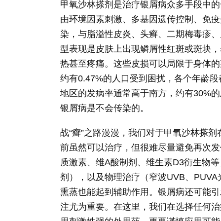
甲氧沙林搽剂是治疗银屑病众多手段中的
由环境因素刺激、多基因遗传控制、免疫
染，与脂溢性皮炎、头癣、二期梅毒疹、
型表现是皮肤上出现鳞屑性红斑或斑块，
热甚至疼痛。这些皮损可以局限于身体的
约有0.47%的人口受到困扰，各个年龄
地区的发病率通常高于南方，约有30%
银屑病是不会传染的。
战“癣”之路漫漫，我们对于甲氧沙林搽
前虽然可以治疗，但很难尽量避免再次发
质激素、维A酸制剂、维生素D3衍生物
剂），以及物理治疗（窄波UVB、PUV
熏蒸也能起到辅助作用。银屑病还可能引
注尤为重要。在这里，我们在选择任何治