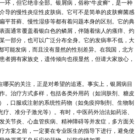
一环，但它绝非全部。银屑病，俗称“牛皮癣”，是一种
介导的慢性炎症性皮肤病。它可不是简单的皮肤癣菌感
扁平苔藓、慢性湿疹等都有着问题本身的区别。它的典
表面通常覆盖着银白色的鳞屑，伴随着恼人的瘙痒、灼
某一部分，也可以广泛分布全身。它的发病率不低，大
段都可能发病，而且没有显然的性别差异。在我国，北方
的患者拥有家族史，遗传倾向也很显然，但请大家放心，
剂在哪买的关注，正是对希望的追逐。事实上，银屑病目
作。治疗方式多样，包括各类外用药（如润肤剂、糖皮
等），口服或注射的系统性药物（如免疫抑制剂、生物制
A光疗、准分子激光等）。有时，中医药外治法如药浴、
发关节炎、心血管疾病、精神障碍等并发症，多方面关
疗方案之前，一定要在专业医生的指导下进行，避免使