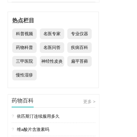
热点栏目
科普视频
名医专家
专业仪器
药物科普
名医问答
疾病百科
三甲医院
神经性皮炎
扁平苔藓
慢性湿疹
药物百科
更多 >
?
依匹斯汀连续服用多久
?
维a酸片含激素吗