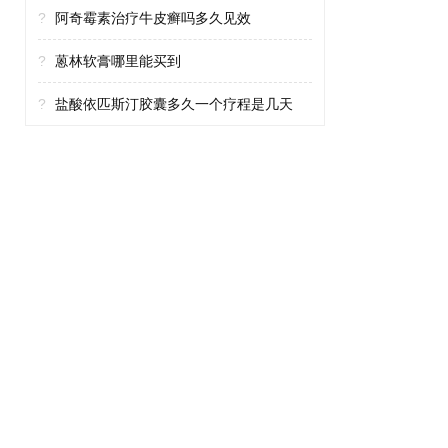
?
阿奇霉素治疗牛皮癣吗多久见效
?
蒽林软膏哪里能买到
?
盐酸依匹斯汀胶囊多久一个疗程是几天