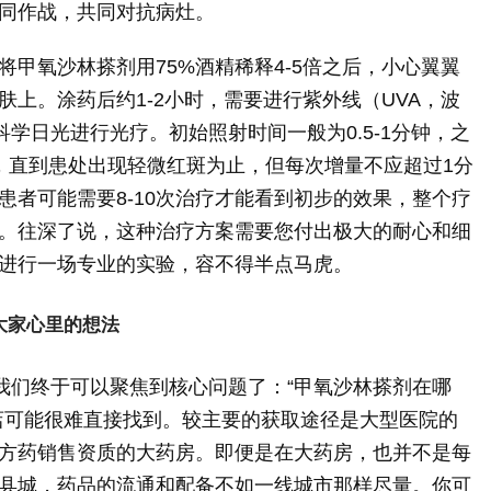
同作战，共同对抗病灶。
甲氧沙林搽剂用75%酒精稀释4-5倍之后，小心翼翼
上。涂药后约1-2小时，需要进行紫外线（UVA，波
用科学日光进行光疗。初始照射时间一般为0.5-1分钟，之
，直到患处出现轻微红斑为止，但每次增量不应超过1分
患者可能需要8-10次治疗才能看到初步的效果，整个疗
。往深了说，这种治疗方案需要您付出极大的耐心和细
进行一场专业的实验，容不得半点马虎。
大家心里的想法
，我们终于可以聚焦到核心问题了：“甲氧沙林搽剂在哪
店可能很难直接找到。较主要的获取途径是大型医院的
方药销售资质的大药房。即便是在大药房，也并不是每
县城，药品的流通和配备不如一线城市那样尽量。你可