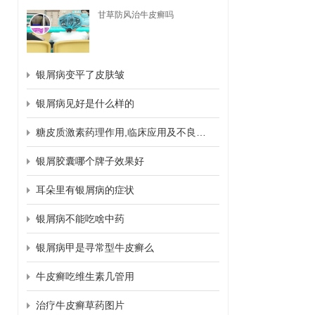
甘草防风治牛皮癣吗
银屑病变平了皮肤皱
银屑病见好是什么样的
糖皮质激素药理作用,临床应用及不良反应
银屑胶囊哪个牌子效果好
耳朵里有银屑病的症状
银屑病不能吃啥中药
银屑病甲是寻常型牛皮癣么
牛皮癣吃维生素几管用
治疗牛皮癣草药图片