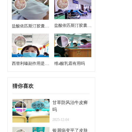
盐酸依匹斯汀胶囊来
盐酸依匹斯汀胶囊多
月经能吃吗
久一个疗程是几天
西替利嗪副作用是什
维a酸乳霜有用吗
么
猜你喜欢
甘草防风治牛皮癣
吗
2025-12-04
银屑病变平了皮肤