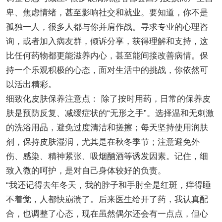
卑、焦虑情绪，甚至影响社交和就业。要知道，你不是
孤独一人，很多人都与你并肩作战。寻求专业的心理咨
询，或者加入病友群，倾诉分享，获得理解和支持，这
比任何药物都更能滋养内心，甚至能间接改善病情。保
持一个乐观积极的心态，面对生活中的挑战，你依然可
以活出精彩。
细致化皮肤保养注意点： 除了按时用药，日常的保养皮
肤是预防反复、减缓症状的“无形之手”。选择温和无刺激
的洗浴用品，避免过度清洁和搓擦；每天坚持使用润肤
剂，保持皮肤湿润，尤其是在秋冬季节；注意避免外
伤、感染、精神紧张、吸烟酗酒等诱发因素。记住，细
致入微的呵护，是对自己身体较好的负责。
“我还记得去年冬天，我的脖子和手肘全是红斑，痒得睡
不着觉，人都快崩溃了。后来医生给开了药，我认真配
合，也调整了心态，现在虽然偶尔还会有一点点，但心