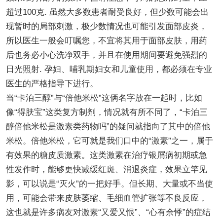
超过100克. 虽然大多数患者耐受良好，但少数可能会出
现暂时的局部刺激，极少数情况也可能引发面部皮炎，
所以医生一般会叮嘱您，不宜将其用于面部皮肤，用药
后也务必小心洗净双手，并且在使用期间要避免强烈的
日光照射. 孕妇、哺乳期妇女和儿童使用，都必须在专业
医生的严格指导下进行。
当“卡泊三醇”与“倍他米松”这俩名字放在一起时，比如
像“得肤宝”这类复方制剂，情况就有所不同了，“卡泊三
醇倍他米松是激素类药物吗”的疑问就指向了其中的倍他
米松。倍他米松，它可就是我们口中的“激素”之一，属于
有效果的糖皮质激素。这类激素在治疗银屑病初期或急
性发作时，能够更快减缓红斑、消退炎症，效果立竿见
影，可以说是“灭火”的一把好手。但长期、大量或不当使
用，可能会带来皮肤萎缩、毛细血管扩张等不良反应，
这也就是许多病友对激素“又爱又恨”、“心有余悸”的症结