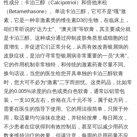
性成分：卡泊三醇（Calcipotriol）和倍他米松
（Betamethasone）。单说卡泊三醇，它可不是“嘎”激
素，它是一种非激素类的维生素D3衍生物，在临床上，
咱们常听说的“达力士”、“澳夫清”等软膏，其主要成分就
是卡泊三醇。这种成分通过抑制皮肤角质形成细胞的过
度增生，并促进它们正常分化，从而有效改善银屑病的
皮肤症状，是治疗寻常型银屑病非常重要的一员“大将”。
它的作用机制非常独特，和传统的激素药膏尽量不同。
换句话说，当您的医生给您开具单独的卡泊三醇软膏
时，您大可不必为“激素”二字而担忧。这类药品，比如常
见的0.005%浓度的白色或类白色软膏，通常以铝管包
装，一支10克左右，价格在几十元不等，属于处方药，
需要在医生的指导下使用。它的用法很简单，只限于外
用，取适量均匀涂抹在患处，并轻轻按摩，每日两次，
不少患者在症状得到有效控制后，甚至可以减少用药次
数来维持治疗的效果，但请注意，每周的总用药量不应