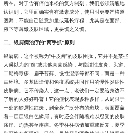
所在。对于含有倍他米松的复方制剂，我们必须清醒地
认识到，它里面确实含有激素成分，使用时更要严格遵
医嘱，不能自己随意加量或延长疗程，尤其是在面部、
腋下等薄嫩皮肤区域，更要慎之又慎。
二、银屑病治疗的“两手抓”原则
银屑病，这个被称为“牛皮癣”的皮肤困扰，它并不是某些
人误以为的“癣”或其他真菌感染，与脂溢性皮炎、头癣、
二期梅毒疹、扁平苔藓、慢性湿疹等都不同，而是一种
由环境、多基因遗传和免疫系统共同作用的慢性炎症性
皮肤病。它不传染人，这一点，老铁们一定要给身边不
了解的人好好科普！它的症状表现多种多样，从局限于
一处的鳞屑性红斑，到全身广泛分布的斑块，表面覆盖
着一层层银白色鳞屑，有时还会伴随着难以忍受的皮肤
瘙痒、灼热甚至疼痛。冬季往往病情加重或反复，夏季