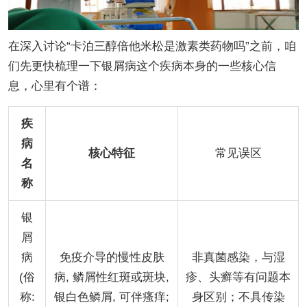
在深入讨论“卡泊三醇倍他米松是激素类药物吗”之前，咱
们先更快梳理一下银屑病这个疾病本身的一些核心信
息，心里有个谱：
疾
病
核心特征
常见误区
名
称
银
屑
病
免疫介导的慢性皮肤
非真菌感染，与湿
(俗
病, 鳞屑性红斑或斑块,
疹、头癣等有问题本
称:
银白色鳞屑, 可伴瘙痒;
身区别；不具传染