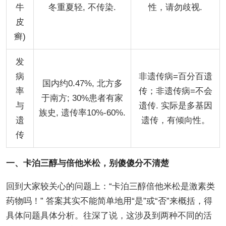
牛
冬重夏轻, 不传染.
性，请勿歧视.
皮
癣)
发
病
非遗传病=百分百遗
国内约0.47%, 北方多
率
传；非遗传病=不会
于南方; 30%患者有家
与
遗传. 实际是多基因
族史, 遗传率10%-60%.
遗
遗传，有倾向性。
传
一、卡泊三醇与倍他米松，别傻傻分不清楚
回到大家较关心的问题上：“卡泊三醇倍他米松是激素类
药物吗！” 答案其实不能简单地用“是”或“否”来概括，得
具体问题具体分析。往深了说，这涉及到两种不同的活