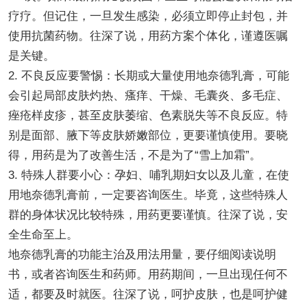
疗疗。但记住，一旦发生感染，必须立即停止封包，并
使用抗菌药物。往深了说，用药方案个体化，谨遵医嘱
是关键。
2. 不良反应要警惕：长期或大量使用地奈德乳膏，可能
会引起局部皮肤灼热、瘙痒、干燥、毛囊炎、多毛症、
痤疮样皮疹，甚至皮肤萎缩、色素脱失等不良反应。特
别是面部、腋下等皮肤娇嫩部位，更要谨慎使用。要晓
得，用药是为了改善生活，不是为了“雪上加霜”。
3. 特殊人群要小心：孕妇、哺乳期妇女以及儿童，在使
用地奈德乳膏前，一定要咨询医生。毕竟，这些特殊人
群的身体状况比较特殊，用药更要谨慎。往深了说，安
全生命至上。
地奈德乳膏的功能主治及用法用量，要仔细阅读说明
书，或者咨询医生和药师。用药期间，一旦出现任何不
适，都要及时就医。往深了说，呵护皮肤，也是呵护健