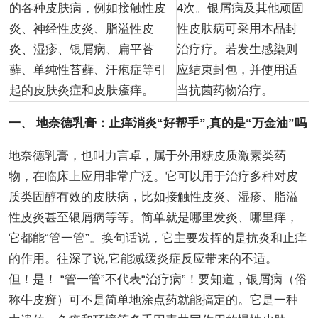
的各种皮肤病，例如接触性皮
4次。银屑病及其他顽固
炎、神经性皮炎、脂溢性皮
性皮肤病可采用本品封
炎、湿疹、银屑病、扁平苔
治疗疗。若发生感染则
藓、单纯性苔藓、汗疱症等引
应结束封包，并使用适
起的皮肤炎症和皮肤瘙痒。
当抗菌药物治疗。
一、 地奈德乳膏：止痒消炎“好帮手”,真的是“万金油”吗
地奈德乳膏，也叫力言卓，属于外用糖皮质激素类药
物，在临床上应用非常广泛。它可以用于治疗多种对皮
质类固醇有效的皮肤病，比如接触性皮炎、湿疹、脂溢
性皮炎甚至银屑病等等。简单就是哪里发炎、哪里痒，
它都能“管一管”。换句话说，它主要发挥的是抗炎和止痒
的作用。往深了说,它能减缓炎症反应带来的不适。
但！是！ “管一管”不代表“治疗病”！要知道，银屑病（俗
称牛皮癣）可不是简单地涂点药就能搞定的。它是一种