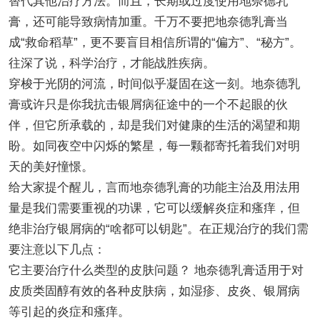
替代其他治疗方法。而且，长期或过度使用地奈德乳
膏，还可能导致病情加重。千万不要把地奈德乳膏当
成“救命稻草”，更不要盲目相信所谓的“偏方”、“秘方”。
往深了说，科学治疗，才能战胜疾病。
穿梭于光阴的河流，时间似乎凝固在这一刻。地奈德乳
膏或许只是你我抗击银屑病征途中的一个不起眼的伙
伴，但它所承载的，却是我们对健康的生活的渴望和期
盼。如同夜空中闪烁的繁星，每一颗都寄托着我们对明
天的美好憧憬。
给大家提个醒儿，言而地奈德乳膏的功能主治及用法用
量是我们需要重视的功课，它可以缓解炎症和瘙痒，但
绝非治疗银屑病的“啥都可以钥匙”。在正规治疗的我们需
要注意以下几点：
它主要治疗什么类型的皮肤问题？ 地奈德乳膏适用于对
皮质类固醇有效的各种皮肤病，如湿疹、皮炎、银屑病
等引起的炎症和瘙痒。