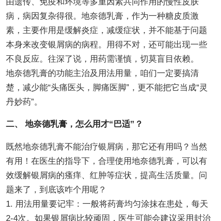
由遗传、免疫和环境等多重因素共同作用的慢性皮肤
病，病因复杂得很。地奈德乳膏，作为一种糖皮质激
素，主要作用是缓解炎症，减缓症状，并不能基于问题
本身来改变银屑病的病程。用得不对，还可能出现一些
不良反应。往深了说，用药需谨慎，切莫盲目依赖。
地奈德乳膏的功能主治及用法用量，咱们一定要搞清
楚，减少能“头痛医头，脚痛医脚”，更不能把它当成“灵
丹妙药”。
二、 地奈德乳膏，怎么用才“巴适”？
既然地奈德乳膏不能治疗银屑病，那它还有用吗？当然
有用！在医生的指导下，合理使用地奈德乳膏，可以有
效缓解银屑病的瘙痒、红肿等症状，提高生活质量。问
题来了，到底该咋个用呢？
1. 用法用量要记牢：一般将药膏均匀涂抹在患处，每天
2-4次。如果银屑病比较顽固，医生可能会建议采用封治