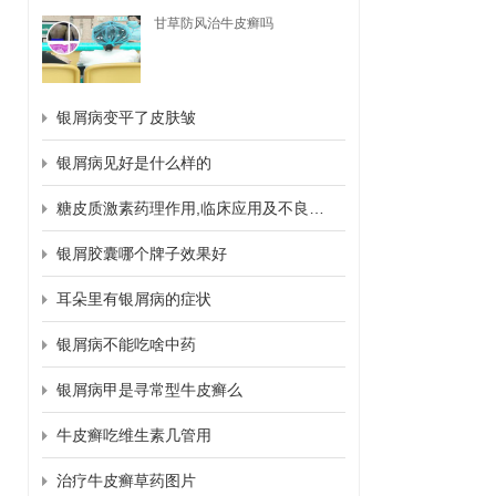
甘草防风治牛皮癣吗
银屑病变平了皮肤皱
银屑病见好是什么样的
糖皮质激素药理作用,临床应用及不良反应
银屑胶囊哪个牌子效果好
耳朵里有银屑病的症状
银屑病不能吃啥中药
银屑病甲是寻常型牛皮癣么
牛皮癣吃维生素几管用
治疗牛皮癣草药图片