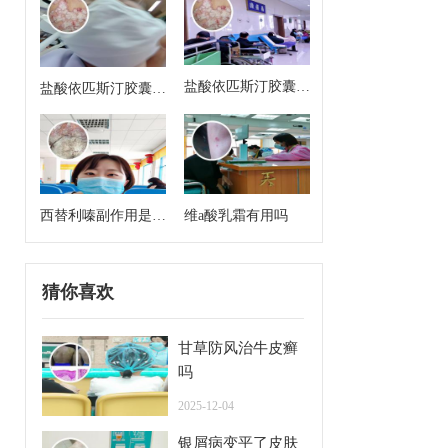
盐酸依匹斯汀胶囊来
盐酸依匹斯汀胶囊多
月经能吃吗
久一个疗程是几天
西替利嗪副作用是什
维a酸乳霜有用吗
么
猜你喜欢
甘草防风治牛皮癣
吗
2025-12-04
银屑病变平了皮肤