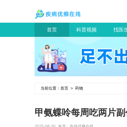
首页
科普视频
找医
当前位置：
首页
>
药物
甲氨蝶呤每周吃两片副
2025-08-30 来源：
疾病优癣在线