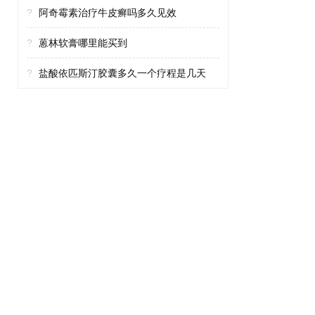
?
阿奇霉素治疗牛皮癣吗多久见效
?
蒽林软膏哪里能买到
?
盐酸依匹斯汀胶囊多久一个疗程是几天