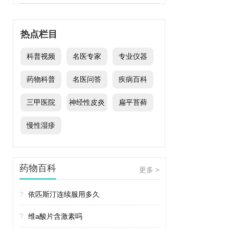
热点栏目
科普视频
名医专家
专业仪器
药物科普
名医问答
疾病百科
三甲医院
神经性皮炎
扁平苔藓
慢性湿疹
药物百科
更多 >
?
依匹斯汀连续服用多久
?
维a酸片含激素吗