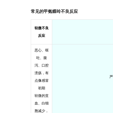
常见的甲氨蝶呤不良反应
轻微不良
反应
恶心、呕
吐、腹
泻、口腔
溃疡，有
严
点像感冒
初期
轻微的贫
血、白细
胞减少，