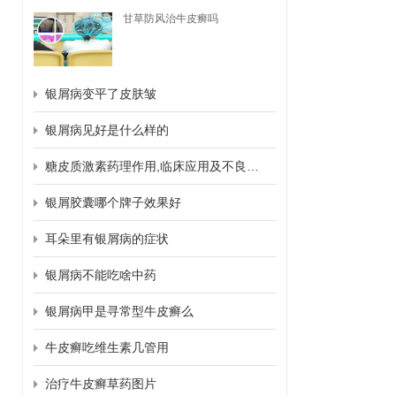
甘草防风治牛皮癣吗
银屑病变平了皮肤皱
银屑病见好是什么样的
糖皮质激素药理作用,临床应用及不良反应
银屑胶囊哪个牌子效果好
耳朵里有银屑病的症状
银屑病不能吃啥中药
银屑病甲是寻常型牛皮癣么
牛皮癣吃维生素几管用
治疗牛皮癣草药图片