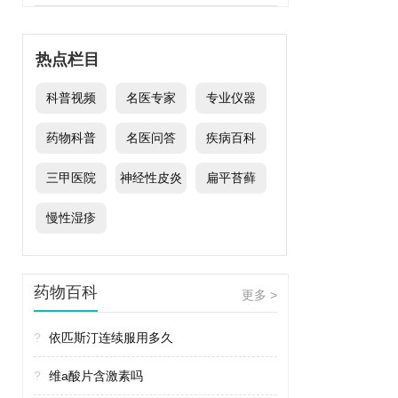
热点栏目
科普视频
名医专家
专业仪器
药物科普
名医问答
疾病百科
三甲医院
神经性皮炎
扁平苔藓
慢性湿疹
药物百科
更多 >
?
依匹斯汀连续服用多久
?
维a酸片含激素吗