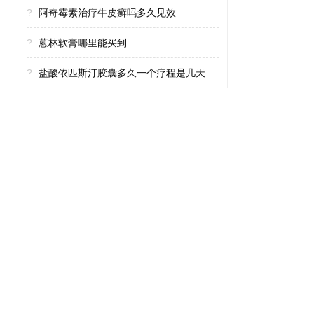
?
阿奇霉素治疗牛皮癣吗多久见效
?
蒽林软膏哪里能买到
?
盐酸依匹斯汀胶囊多久一个疗程是几天