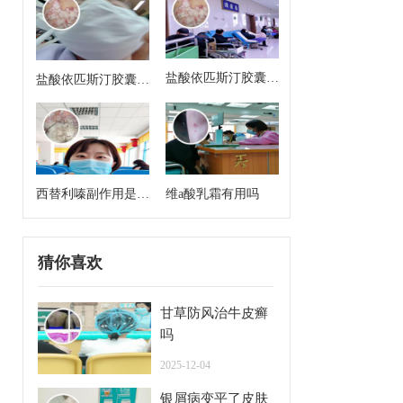
盐酸依匹斯汀胶囊来
盐酸依匹斯汀胶囊多
月经能吃吗
久一个疗程是几天
西替利嗪副作用是什
维a酸乳霜有用吗
么
猜你喜欢
甘草防风治牛皮癣
吗
2025-12-04
银屑病变平了皮肤