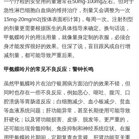
一个疗程的安全用药量通常在50mg-100mg左右。但对于
急性淋巴细胞白血病的维持治疗，剂量又会调整为一次
15mg-20mg/m2(按体表面积计算)，每周一次。注射剂型
的剂量更需要根据医生的具体指导来确定。换句话说，
甲氨蝶呤片的用法用量，就像量身定制的衣服，必须合
身才能发挥很好的效果。往深了说，盲目跟风或自行增
减剂量，都可能导致严重后果。
甲氨蝶呤片的常见不良反应：警钟长鸣
虽然甲氨蝶呤片在治疗银屑病方面治疗的效果不错，但
同时也存在一些不良反应，例如恶心、呕吐、腹泻、口
腔溃疡等胃肠道反应；白细胞减少、血小板减少、贫血
等血液系统问题；肝功能异常，甚至长期使用可能导致
肝硬化；以及肾功能损害、皮疹、脱发等。更严重的，
还可能出现骨髓抑制、免疫抑制和神经系统症状。在服
用甲氨蝶呤片期间，定期复查血常规、肝肾功能至关重