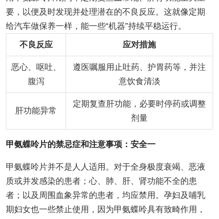
要，以便及时发现并处理潜在的不良反应。这就像定期
给汽车做保养一样，能一些“机器”持续平稳运行。
不良反应
应对措施
恶心、呕吐、
遵医嘱服用止吐药、护胃药等，并注
腹泻
意饮食清淡
定期复查肝功能，必要时停药或调整
肝功能异常
剂量
甲氨蝶呤片的禁忌症和注意事项：安全一
甲氨蝶呤片并不是人人适用。对于全身极度衰竭、恶液
质或并发感染的患者；心、肺、肝、肾功能不全的患
者；以及周围血象异常的患者，均应禁用。孕妇及哺乳
期妇女也一些禁止使用，因为甲氨蝶呤具有致畸作用，