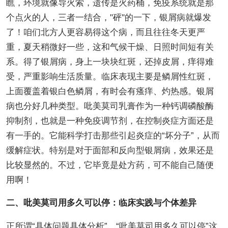
瞧，环境就像导火索，遗传是火药桶，免疫系统就是那
个点火的人，三者一结合，"砰"的一下，银屑病就爆发
了！咱们北方人更容易得这个病，而且往往冬天更严
重，夏天稍微好一些，这和气候干燥、日照时间短有关
系。得了银屑病，身上一块块红斑，还掉皮屑，痒得难
受，严重影响生活质量。临床表现主要是鳞屑性红斑，
上面覆盖着银白色鳞屑，有时会有瘙痒、灼热感。银屑
病也分好几种类型。吡美莫司乳膏作为一种钙调磷酸酶
抑制剂，也就是一种免疫调节剂，在控制炎症方面还是
有一手的。它能科学打击那些引起炎症的“坏分子”，从而
缓解症状。特别是对于面部和反向型银屑病，效果还是
比较显然的。不过，它毕竟是处方药，可不能自己随便
用啊！
二、吡美莫司用多久可以停：临床实践与个体差异
正所谓“具体问题具体分析”，“吡美莫司用多久可以停”这