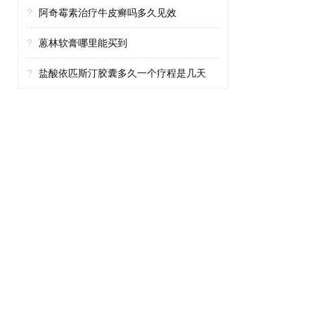
?
阿奇霉素治疗牛皮癣吗多久见效
?
蒽林软膏哪里能买到
?
盐酸依匹斯汀胶囊多久一个疗程是几天