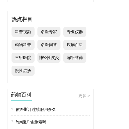
热点栏目
科普视频
名医专家
专业仪器
药物科普
名医问答
疾病百科
三甲医院
神经性皮炎
扁平苔藓
慢性湿疹
药物百科
更多 >
?
依匹斯汀连续服用多久
?
维a酸片含激素吗