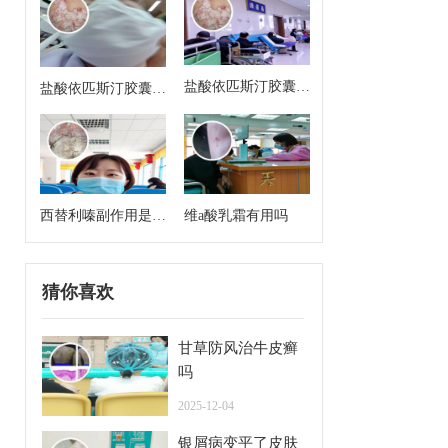
盐酸依匹斯汀胶囊来
盐酸依匹斯汀胶囊多
月经能吃吗
久一个疗程是几天
西替利嗪副作用是什
维a酸乳霜有用吗
么
猜你喜欢
甘草防风治牛皮癣
吗
2025-12-04
银屑病变平了皮肤