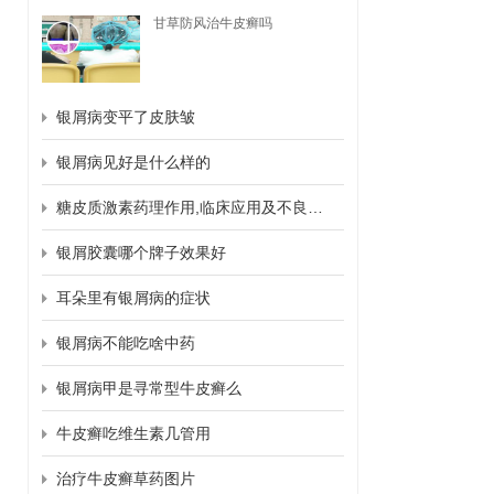
甘草防风治牛皮癣吗
银屑病变平了皮肤皱
银屑病见好是什么样的
糖皮质激素药理作用,临床应用及不良反应
银屑胶囊哪个牌子效果好
耳朵里有银屑病的症状
银屑病不能吃啥中药
银屑病甲是寻常型牛皮癣么
牛皮癣吃维生素几管用
治疗牛皮癣草药图片