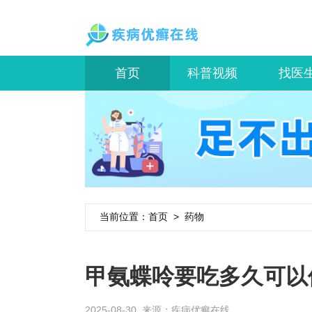
首页
科普视频
找医
当前位置：
首页
>
药物
甲氨蝶呤要吃多久可以
2025-08-30 来源：
疾病优癣在线