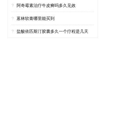
?
阿奇霉素治疗牛皮癣吗多久见效
?
蒽林软膏哪里能买到
?
盐酸依匹斯汀胶囊多久一个疗程是几天