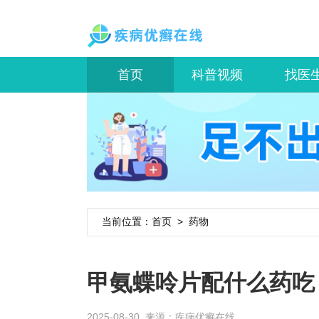
首页
科普视频
找医
当前位置：
首页
>
药物
甲氨蝶呤片配什么药吃
2025-08-30 来源：
疾病优癣在线