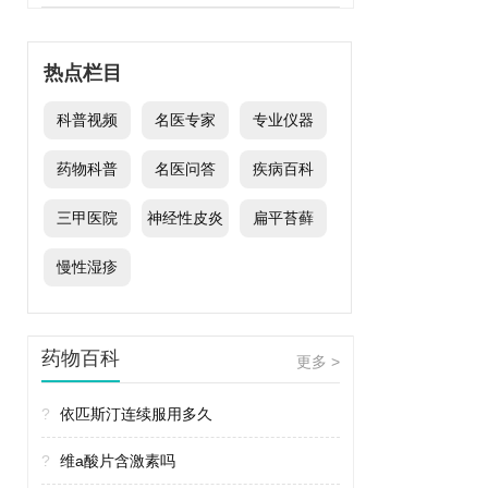
热点栏目
科普视频
名医专家
专业仪器
药物科普
名医问答
疾病百科
三甲医院
神经性皮炎
扁平苔藓
慢性湿疹
药物百科
更多 >
?
依匹斯汀连续服用多久
?
维a酸片含激素吗