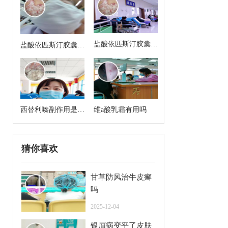
盐酸依匹斯汀胶囊来
盐酸依匹斯汀胶囊多
月经能吃吗
久一个疗程是几天
西替利嗪副作用是什
维a酸乳霜有用吗
么
猜你喜欢
甘草防风治牛皮癣
吗
2025-12-04
银屑病变平了皮肤