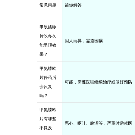
常见问题
简短解答
甲氨蝶呤
片吃多久
因人而异，需遵医嘱
能呈现效
果？
甲氨蝶呤
片停药后
可能，需遵医嘱继续治疗或做好预防
会反复
吗？
甲氨蝶呤
片有哪些
恶心、呕吐、腹泻等，严重时需就医
不良反