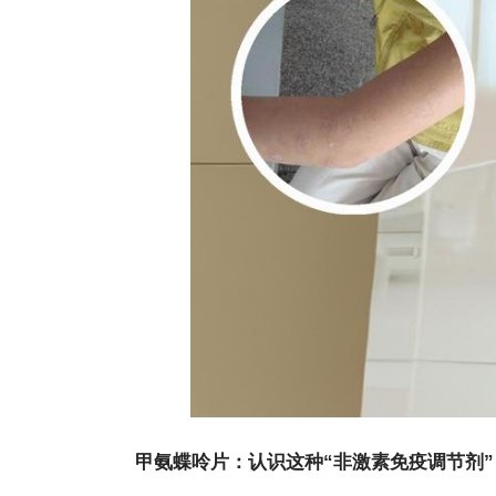
甲氨蝶呤片：认识这种“非激素免疫调节剂”