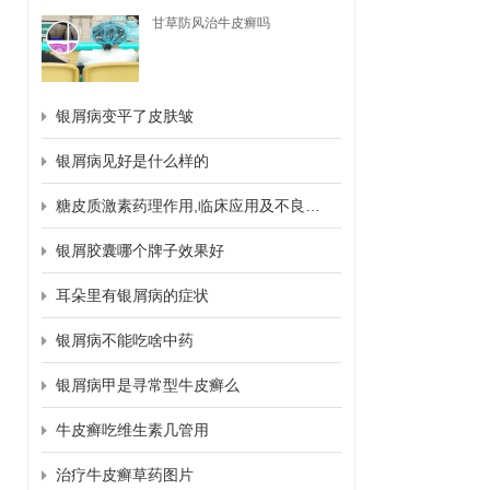
甘草防风治牛皮癣吗
银屑病变平了皮肤皱
银屑病见好是什么样的
糖皮质激素药理作用,临床应用及不良反应
银屑胶囊哪个牌子效果好
耳朵里有银屑病的症状
银屑病不能吃啥中药
银屑病甲是寻常型牛皮癣么
牛皮癣吃维生素几管用
治疗牛皮癣草药图片