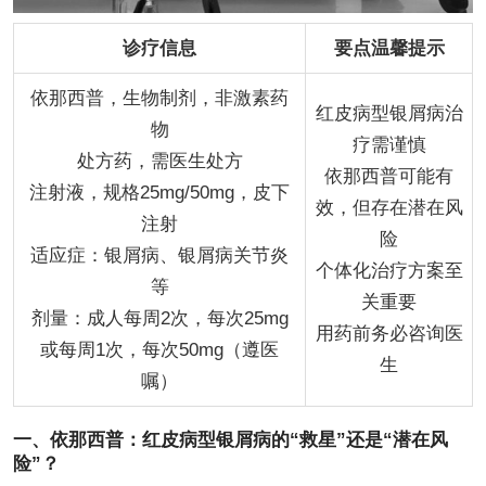
诊疗信息
要点温馨提示
依那西普，生物制剂，非激素药
红皮病型银屑病治
物
疗需谨慎
处方药，需医生处方
依那西普可能有
注射液，规格25mg/50mg，皮下
效，但存在潜在风
注射
险
适应症：银屑病、银屑病关节炎
个体化治疗方案至
等
关重要
剂量：成人每周2次，每次25mg
用药前务必咨询医
或每周1次，每次50mg（遵医
生
嘱）
一、依那西普：红皮病型银屑病的“救星”还是“潜在风
险”？