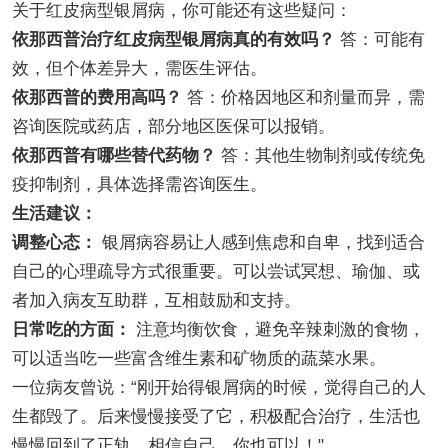
关于红皮病型银屑病，你可能还有这些疑问：
依那西普治疗红皮病型银屑病真的有效吗？
答：可能有
效，但个体差异大，需医生评估。
依那西普的费用高吗？
答：价格因地区和剂量而异，需
咨询医院或药店，部分地区医保可以报销。
依那西普有哪些替代药物？
答：其他生物制剂或传统免
疫抑制剂，具体选择需咨询医生。
生活建议：
调整心态：
银屑病容易让人感到焦虑和自卑，找到适合
自己的心理疏导方式很重要。可以尝试冥想、瑜伽、或
者加入病友互助群，互相鼓励和支持。
日常吃的方面：
注意均衡饮食，避免辛辣刺激的食物，
可以适当吃一些富含维生素和矿物质的蔬菜水果。
一位病友曾说：“刚开始得银屑病的时候，觉得自己的人
生都毁了。后来慢慢接受了它，积极配合治疗，生活也
慢慢回到了正轨。相信自己，你也可以！"