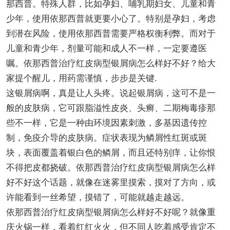
那西普。特殊人群，比如孕妇、哺乳期妇女、儿童和青
少年，使用依那西普就更要小心了。特别是孕妇，考虑
到潜在风险，使用依那西普需要严格权衡利弊。而对于
儿童和青少年，剂量可能和成人不一样，一定要遵医
嘱。依那西普治疗红皮病型银屑病怎么样好不好？给大
家提个醒儿，用药需谨慎，步步是关键.
这银屑病啊，真是让人头疼。说起银屑病，这可不是一
般的皮肤病，它可跟脂溢性皮炎、头癣、二期梅毒疹那
些不一样，它是一种由环境因素刺激，多基因遗传控
制，免疫介导的皮肤病。症状表现为鳞屑性红斑或斑
块，表面覆盖着银白色的鳞屑，而且还特别痒，让你恨
不得把皮都挠破。依那西普治疗红皮病型银屑病怎么样
好不好这个话题，就像在迷雾里摸索，摸对了方向，或
许能看到一丝希望，摸错了，可能就越走越远。
依那西普治疗红皮病型银屑病怎么样好不好呢？就像重
庆火锅一样，看着红红火火，但不同人吃着感受肯定不