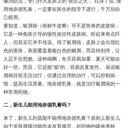
像消防员，专门扑灭皮肤上的“炎症之火”。往深了说 ,使
用地奈德乳膏，一定要在医生的指导下进行，千万别自
己瞎用。
要知道，银屑病（俗称牛皮癣）可不是简单的皮肤病，
它是一种免疫介导的慢性炎症性皮肤病。听起来有点吓
人，但其实它并不传染。得了银屑病，皮肤上会出现红
色的斑块，表面覆盖着银白色的鳞屑，而且特别痒，让
人忍不住想挠。这种病啊，冬天容易加重，夏天可能会
好一些。而且，它还挺“倔”的，容易反复发作。 虽说银
屑病目前无法治疗，但通过合理的治疗，可以控制病
情，提高生活质量。地奈德乳膏，就是治疗银屑病的一
种常用药物。
二，新生儿能用地奈德乳膏吗？
来了，新生儿到底能不能用地奈德乳膏？原则上新生儿
由于皮肤屏障功能尚未发育规范，对药物的吸收率较