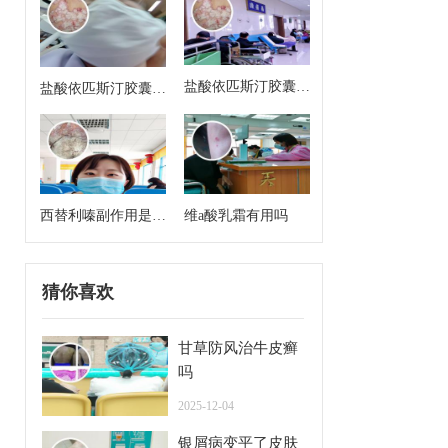
盐酸依匹斯汀胶囊来
盐酸依匹斯汀胶囊多
月经能吃吗
久一个疗程是几天
西替利嗪副作用是什
维a酸乳霜有用吗
么
猜你喜欢
甘草防风治牛皮癣
吗
2025-12-04
银屑病变平了皮肤