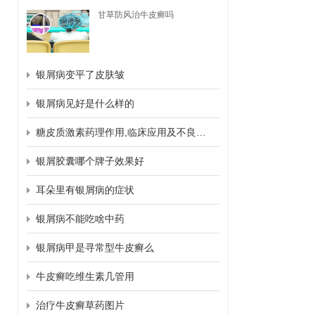
甘草防风治牛皮癣吗
银屑病变平了皮肤皱
银屑病见好是什么样的
糖皮质激素药理作用,临床应用及不良反应
银屑胶囊哪个牌子效果好
耳朵里有银屑病的症状
银屑病不能吃啥中药
银屑病甲是寻常型牛皮癣么
牛皮癣吃维生素几管用
治疗牛皮癣草药图片