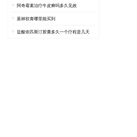
?
阿奇霉素治疗牛皮癣吗多久见效
?
蒽林软膏哪里能买到
?
盐酸依匹斯汀胶囊多久一个疗程是几天