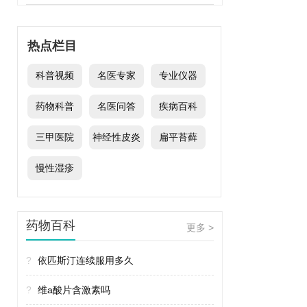
热点栏目
科普视频
名医专家
专业仪器
药物科普
名医问答
疾病百科
三甲医院
神经性皮炎
扁平苔藓
慢性湿疹
药物百科
更多 >
?
依匹斯汀连续服用多久
?
维a酸片含激素吗