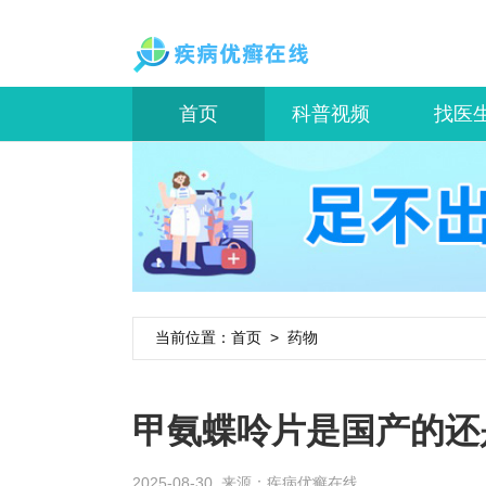
首页
科普视频
找医
当前位置：
首页
>
药物
甲氨蝶呤片是国产的还
2025-08-30 来源：
疾病优癣在线