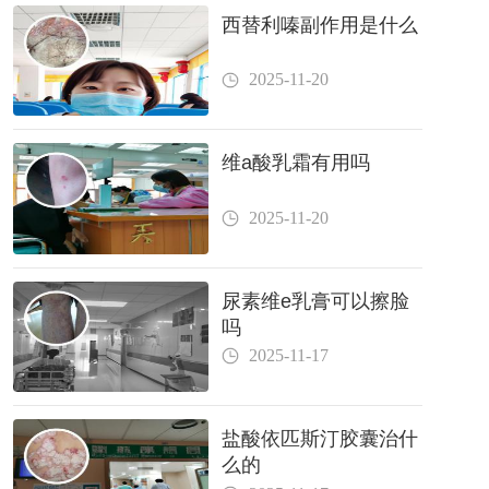
西替利嗪副作用是什么
2025-11-20
维a酸乳霜有用吗
2025-11-20
尿素维e乳膏可以擦脸
吗
2025-11-17
盐酸依匹斯汀胶囊治什
么的