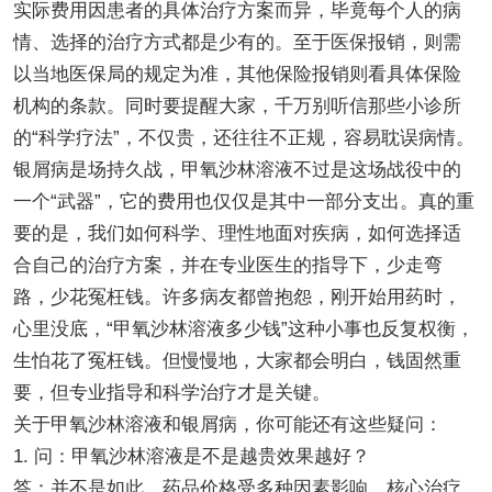
实际费用因患者的具体治疗方案而异，毕竟每个人的病
情、选择的治疗方式都是少有的。至于医保报销，则需
以当地医保局的规定为准，其他保险报销则看具体保险
机构的条款。同时要提醒大家，千万别听信那些小诊所
的“科学疗法”，不仅贵，还往往不正规，容易耽误病情。
银屑病是场持久战，甲氧沙林溶液不过是这场战役中的
一个“武器”，它的费用也仅仅是其中一部分支出。真的重
要的是，我们如何科学、理性地面对疾病，如何选择适
合自己的治疗方案，并在专业医生的指导下，少走弯
路，少花冤枉钱。许多病友都曾抱怨，刚开始用药时，
心里没底，“甲氧沙林溶液多少钱”这种小事也反复权衡，
生怕花了冤枉钱。但慢慢地，大家都会明白，钱固然重
要，但专业指导和科学治疗才是关键。
关于甲氧沙林溶液和银屑病，你可能还有这些疑问：
1. 问：甲氧沙林溶液是不是越贵效果越好？
答：并不是如此。药品价格受多种因素影响，核心治疗