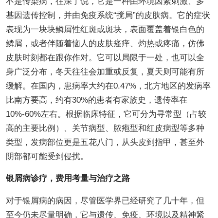
不是传染病，往深了说，它是一种由环境因素刺激、多
基因遗传控制，并由免疫系统“搅局”的皮肤病。它的症状
表现为一块块鳞屑性红斑或斑块，表面覆盖着银白色的
鳞屑，或者伴随着恼人的皮肤瘙痒、灼热或疼痛，仿佛
皮肤时刻都在跟你作对。它可以局限于一处，也可以全
身广泛分布，冬天往往会加重或反复，夏天则可能有所
缓解。在国内，患病率大约在0.47%，北方地区的发病率
比南方要高，约有30%的患者有家族史，遗传率在
10%-60%左右。根据临床特征，它可分为寻常型（占较
高的主要比例）、关节病型、脓疱型和红皮病型等多种
类型，发病部位更是五花八门，从头皮到指甲，甚至外
阴部都可能受到侵扰。
银屑病诊疗，费用考量与治疗之路
对于银屑病的病因，尽管医学界已经研究了几十年，但
至今仍未尽量明确，它与遗传、免疫、环境以及精神紧