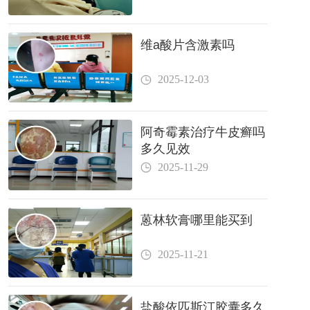
维a酸片含激素吗
2025-12-03
阿奇霉素治疗牛皮癣吗
多久见效
2025-11-29
蒽林软膏哪里能买到
2025-11-21
盐酸依匹斯汀胶囊多久