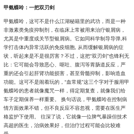
甲氨蝶呤：一把双刃剑
甲氨蝶呤，这可不是什么江湖秘籍里的武功，而是一种
非激素类免疫抑制剂，在临床上常被用来治疗银屑病，
尤其是中重度或关节型银屑病。它如同科学制导导弹,科
学打击体内异常活跃的免疫细胞, 从而缓解银屑病的症
状，听起来是不是很厉害？不过，这把“双刃剑”也锋利无
比：它可能会导致恶心、呕吐、腹泻等胃肠道反应，严
重的还会引起肝肾功能损害，甚至骨髓抑制，影响造血
功能。这可不是闹着玩的，“血常规”这三个字对于服用甲
氨蝶呤的患者就像魔咒一样，得定期复查，就像我们给
车子定期保养一样重要。 换句话说，甲氨蝶呤在控制病
情方面效果不错，但不良反应不容忽视，需要在医生严
格监护下使用。 往深了说，它就像一位脾气暴躁但技术
高超的医生，治病效果好，但治疗过程可能会比较难