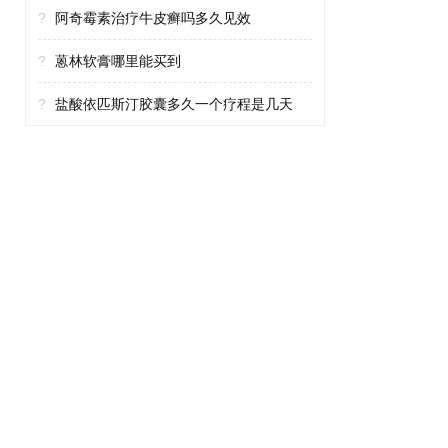
?
阿奇霉素治疗牛皮癣吗多久见效
?
蒽林软膏哪里能买到
?
盐酸依匹斯汀胶囊多久一个疗程是几天