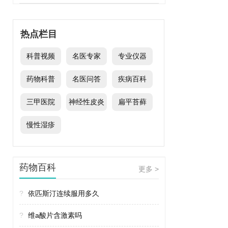
热点栏目
科普视频
名医专家
专业仪器
药物科普
名医问答
疾病百科
三甲医院
神经性皮炎
扁平苔藓
慢性湿疹
药物百科
更多 >
?
依匹斯汀连续服用多久
?
维a酸片含激素吗