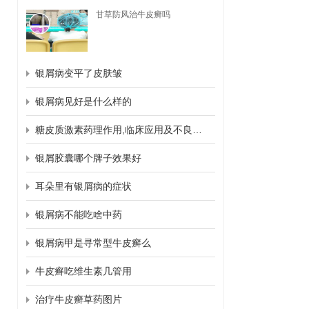
甘草防风治牛皮癣吗
银屑病变平了皮肤皱
银屑病见好是什么样的
糖皮质激素药理作用,临床应用及不良反应
银屑胶囊哪个牌子效果好
耳朵里有银屑病的症状
银屑病不能吃啥中药
银屑病甲是寻常型牛皮癣么
牛皮癣吃维生素几管用
治疗牛皮癣草药图片