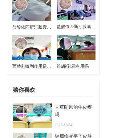
盐酸依匹斯汀胶囊来
盐酸依匹斯汀胶囊多
月经能吃吗
久一个疗程是几天
西替利嗪副作用是什
维a酸乳霜有用吗
么
猜你喜欢
甘草防风治牛皮癣
吗
2025-12-04
银屑病变平了皮肤