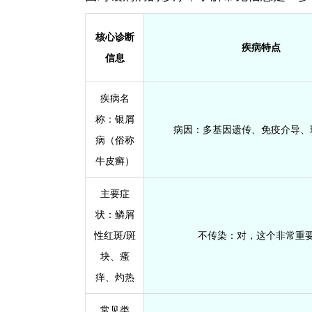
核心诊断
疾病特点
信息
疾病名
称：
银屑
病因：
多基因遗传、免疫介导、
病（俗称
牛皮癣）
主要症
状：
鳞屑
性红斑/斑
不传染：
对，这个非常重
块、瘙
痒、灼热
常见类