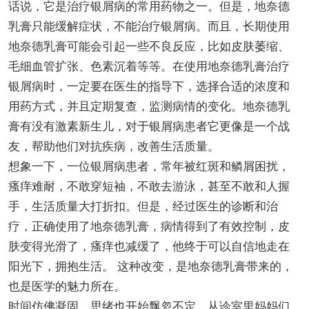
话说，它是治疗银屑病的常用药物之一。但是，地奈德
乳膏只能缓解症状，不能治疗银屑病。而且，长期使用
地奈德乳膏可能会引起一些不良反应，比如皮肤萎缩、
毛细血管扩张、色素沉着等等。在使用地奈德乳膏治疗
银屑病时，一定要在医生的指导下，选择合适的浓度和
用药方式，并且定期复查，监测病情的变化。地奈德乳
膏有没有激素新生儿，对于银屑病患者它更像是一个战
友，帮助他们对抗疾病，改善生活质量。
想象一下，一位银屑病患者，常年被红斑和鳞屑困扰，
瘙痒难耐，不敢穿短袖，不敢去游泳，甚至不敢和人握
手，生活质量大打折扣。但是，经过医生的诊断和治
疗，正确使用了地奈德乳膏，病情得到了有效控制，皮
肤变得光滑了，瘙痒也减缓了，他终于可以自信地走在
阳光下，拥抱生活。 这种改变，是地奈德乳膏带来的，
也是医学的魅力所在。
时间仿佛凝固，思绪也开始飘忽不定。从诊室里妈妈们