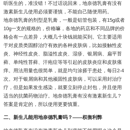
听医生的，准没错！不过话说回来，地奈德乳膏有没有
激素新生儿使用必须要谨慎，不能自己随便用药。
地奈德乳膏的剂型是乳膏，一般是铝管包装，有15g或者
10g一支的规格的，价格嘛，各地的药店和不同品牌的价
格会有一点差异，大概几十块钱就能买到。它主要适用
于对皮质类固醇治疗有效的各种皮肤病，比如接触性皮
炎、神经性皮炎、脂溢性皮炎、湿疹、银屑病、扁平苔
藓、单纯性苔藓、汗疱症等等引起的皮肤炎症和皮肤瘙
痒。用法用量也很简单，就是均匀涂搽于患处，每日2-4
次。对于银屑病和其他顽固性皮肤病，可以采用封治疗
疗，但是如果发生感染，就要立刻停止封包，并且使用
适当的抗菌药物治疗。地奈德乳膏有没有激素新生儿？
答案是肯定的，所以使用更要慎重。
二、新生儿能用地奈德乳膏吗？——权衡利弊