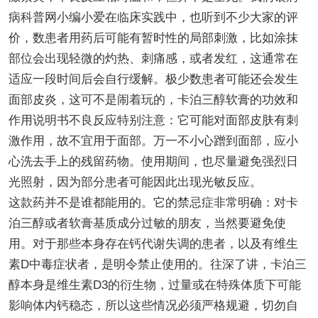
病科普网小编小爱在临床实践中，也听到不少大家的评
价，数患者用药后可能有暂时性的局部刺激，比如涂抹
部位会出现轻微的灼热、刺痛感，或者发红，这通常在
适应一段时间后会自行缓解。极少数患者可能还会发生
面部皮炎，这可不是闹着玩的，卡泊三醇软膏的功效和
作用说明书不良反应特别注意：它可能对面部皮肤有刺
激作用，故不宜用于面部。万一不小心蹭到面部，应小
心洗去手上的残留药物。使用期间，也尽量避免强烈日
光照射，因为部分患者可能因此出现光敏反应。
这款药并不是谁都能用的。它的禁忌症非常明确：对卡
泊三醇或者软膏基质成分过敏的朋友，当然要避免使
用。对于那些本身存在钙代谢失调的患者，以及有维生
素D中毒症状者，是明令禁止使用的。往深了讲，卡泊三
醇本身是维生素D3的衍生物，过量或在特殊体质下可能
影响体内钙稳态，所以这些情况必须严格规避，切勿自