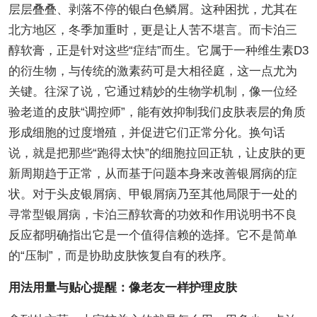
层层叠叠、剥落不停的银白色鳞屑。这种困扰，尤其在
北方地区，冬季加重时，更是让人苦不堪言。而卡泊三
醇软膏，正是针对这些“症结”而生。它属于一种维生素D3
的衍生物，与传统的激素药可是大相径庭，这一点尤为
关键。往深了说，它通过精妙的生物学机制，像一位经
验老道的皮肤“调控师”，能有效抑制我们皮肤表层的角质
形成细胞的过度增殖，并促进它们正常分化。换句话
说，就是把那些“跑得太快”的细胞拉回正轨，让皮肤的更
新周期趋于正常，从而基于问题本身来改善银屑病的症
状。对于头皮银屑病、甲银屑病乃至其他局限于一处的
寻常型银屑病，卡泊三醇软膏的功效和作用说明书不良
反应都明确指出它是一个值得信赖的选择。它不是简单
的“压制”，而是协助皮肤恢复自有的秩序。
用法用量与贴心提醒：像老友一样护理皮肤