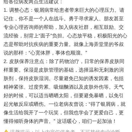
给各位病友两点生活建议：
1. 调整心态：银屑病常给患者带来巨大的心理压力。请
记住，你不是一个人在战斗。勇于寻求家人、朋友甚至
专业心理咨询师的帮助，加入病友社群，相互鼓励、交
流经验，别背上“面子”负担。心态放平稳，积极阳光的心
态是帮助对抗疾病的重要力量。就像上海弄堂里的爷叔
说的那样：“心宽体胖，事体也顺溜。”
2. 皮肤保养注意点：除了药物治疗，日常的保养皮肤同
样重要。保湿是皮肤管理的基础，选择温和无刺激的润
肤剂，保持皮肤湿润。尽量避免已知的诱发因素，包括
精神紧张、过度劳累、吸烟酗酒以及皮肤外伤等。天气
好的时候，可以适当晒晒太阳，但要避免暴晒，以免引
起光敏反应或晒伤。一位老病友曾说：“得了银屑病，就
像生活给我开了一个玩笑，但我也学会了更爱自己，更
懂得倾听身体的声音。” 这话暖心，咱们一起加油！