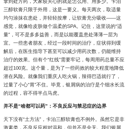
拿到处方药，大家较关心的就是怎么用、用多少。卡泊
三醇软膏只限于外用，这是一要义。每天两次，取适量
均匀涂抹在患处，并轻轻按摩，让软膏充分吸收——这
感觉，就像给皮肤做个温柔的SPA。记住，这里说的“适
量”，可不是多多益善，而是以能覆盖患处薄薄一层为
宜。一些患者朋友，经过一段时间的治疗，症状得到缓
解后，在医生指导下甚至可以减少用药次数，仍能维持
治疗的效果。但有个“红线”需要牢记，每周用药总量不应
超过100克。这个量，是为了一些药效的较大程度地降低
潜在风险。就像我们重庆人吃火锅，辣得巴适就行了，
过量了小心“胃”不住。毕竟，银屑病的治疗是个细水长流
的过程，容不得半点马虎。
并不是“啥都可以药”：不良反应与禁忌症的边界
天下没有“土方法”，卡泊三醇软膏也不例外。虽然它是非
激素类，不良反应相对温和，但并不是全无。我们银屑