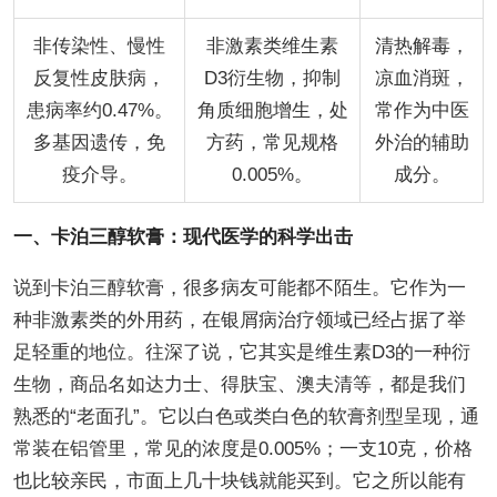
非传染性、慢性
非激素类维生素
清热解毒，
反复性皮肤病，
D3衍生物，抑制
凉血消斑，
患病率约0.47%。
角质细胞增生，处
常作为中医
多基因遗传，免
方药，常见规格
外治的辅助
疫介导。
0.005%。
成分。
一、卡泊三醇软膏：现代医学的科学出击
说到卡泊三醇软膏，很多病友可能都不陌生。它作为一
种非激素类的外用药，在银屑病治疗领域已经占据了举
足轻重的地位。往深了说，它其实是维生素D3的一种衍
生物，商品名如达力士、得肤宝、澳夫清等，都是我们
熟悉的“老面孔”。它以白色或类白色的软膏剂型呈现，通
常装在铝管里，常见的浓度是0.005%；一支10克，价格
也比较亲民，市面上几十块钱就能买到。它之所以能有