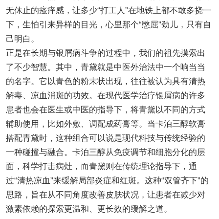
无休止的瘙痒感，让多少“打工人”在地铁上都不敢多挠一
下，生怕引来异样的目光，心里那个“憋屈”劲儿，只有自
己明白。
正是在长期与银屑病斗争的过程中，我们的祖先摸索出
了不少智慧。其中，青黛就是中医外治法中一个响当当
的名字。它以青色的粉末状出现，往往被认为具有清热
解毒、凉血消斑的功效。在现代医学治疗银屑病的许多
患者也会在医生或中医的指导下，将青黛以不同的方式
辅助使用，比如外敷、调配成药膏等。当卡泊三醇软膏
搭配青黛时，这种组合可以说是现代科技与传统经验的
一种碰撞与融合。卡泊三醇从免疫调节和细胞分化的层
面，科学打击病灶，而青黛则在传统理论指导下，通
过“清热凉血”来缓解局部炎症和红斑。这种“双管齐下”的
思路，旨在从不同角度改善皮肤状况，让患者在减少对
激素依赖的探索更温和、更长效的缓解之道。