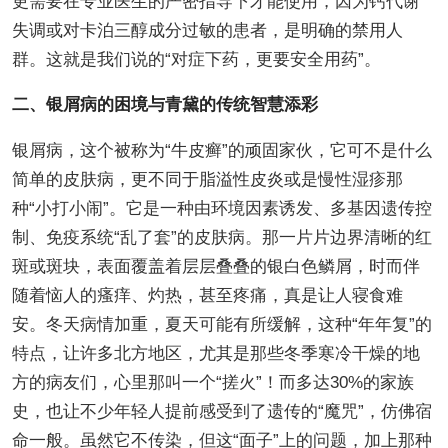
更需要在专业医生的严密指导下才能使用，因为钙代谢
失调或对卡泊三醇成分过敏的患者，是明确的禁用人
群。这就是我们说的“对症下药，更要安全用药”。
二、银屑病的困境与青黛的传统智慧添彩
银屑病，这个被称为“牛皮癣”的顽固家伙，它可不是什么
简单的皮肤病，更不同于脂溢性皮炎或是慢性湿疹那
种“小打小闹”。它是一种由环境因素诱发、多基因遗传控
制、免疫系统“乱了套”的皮肤病。那一片片边界清晰的红
斑或斑块，表面覆盖着层层叠叠的银白色鳞屑，时而伴
随着恼人的瘙痒、灼热，甚至疼痛，真是让人寝食难
安。冬天病情加重，夏天可能有所缓解，这种“年年复”的
特点，让许多北方地区，尤其是那些冬季寒冷干燥的地
方的病友们，心里那叫一个“搓火”！而多达30%的家族
史，也让不少年轻人提前感受到了遗传的“魔咒”，仿佛宿
命一般。虽然它不传染，但这“面子”上的问题，加上那种