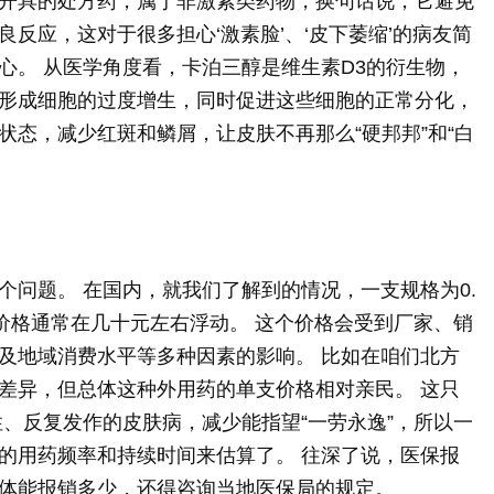
开具的处方药，属于非激素类药物，换句话说，它避免
反应，这对于很多担心‘激素脸’、‘皮下萎缩’的病友简
心。 从医学角度看，卡泊三醇是维生素D3的衍生物，
形成细胞的过度增生，同时促进这些细胞的正常分化，
状态，减少红斑和鳞屑，让皮肤不再那么“硬邦邦”和“白
个问题。 在国内，就我们了解到的情况，一支规格为0.
，价格通常在几十元左右浮动。 这个价格会受到厂家、销
及地域消费水平等多种因素的影响。 比如在咱们北方
差异，但总体这种外用药的单支价格相对亲民。 这只
性、反复发作的皮肤病，减少能指望“一劳永逸”，所以一
的用药频率和持续时间来估算了。 往深了说，医保报
体能报销多少，还得咨询当地医保局的规定。