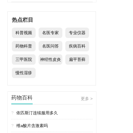
热点栏目
科普视频
名医专家
专业仪器
药物科普
名医问答
疾病百科
三甲医院
神经性皮炎
扁平苔藓
慢性湿疹
药物百科
更多 >
?
依匹斯汀连续服用多久
?
维a酸片含激素吗