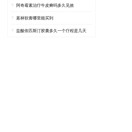
?
阿奇霉素治疗牛皮癣吗多久见效
?
蒽林软膏哪里能买到
?
盐酸依匹斯汀胶囊多久一个疗程是几天