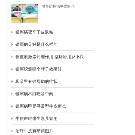
甘草防风治牛皮癣吗
银屑病变平了皮肤皱
银屑病见好是什么样的
糖皮质激素药理作用,临床应用及不良反应
银屑胶囊哪个牌子效果好
耳朵里有银屑病的症状
银屑病不能吃啥中药
银屑病甲是寻常型牛皮癣么
牛皮癣吃维生素几管用
治疗牛皮癣草药图片