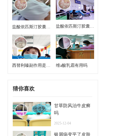
盐酸依匹斯汀胶囊来
盐酸依匹斯汀胶囊多
月经能吃吗
久一个疗程是几天
西替利嗪副作用是什
维a酸乳霜有用吗
么
猜你喜欢
甘草防风治牛皮癣
吗
2025-12-04
银屑病变平了皮肤