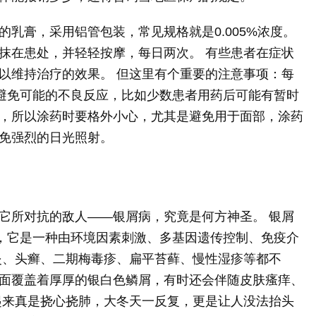
乳膏，采用铝管包装，常见规格就是0.005%浓度。
抹在患处，并轻轻按摩，每日两次。 有些患者在症状
以维持治疗的效果。 但这里有个重要的注意事项：每
了避免可能的不良反应，比如少数患者用药后可能有暂时
，所以涂药时要格外小心，尤其是避免用于面部，涂药
免强烈的日光照射。
它所对抗的敌人——银屑病，究竟是何方神圣。 银屑
病，它是一种由环境因素刺激、多基因遗传控制、免疫介
炎、头癣、二期梅毒疹、扁平苔藓、慢性湿疹等都不
面覆盖着厚厚的银白色鳞屑，有时还会伴随皮肤瘙痒、
起来真是挠心挠肺，大冬天一反复，更是让人没法抬头