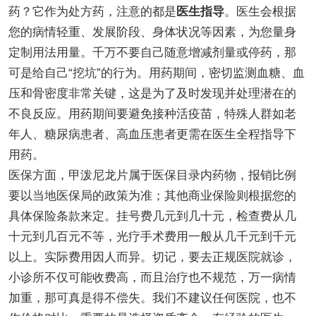
药？它作为处方药，注意的都是
医生指导
。医生会根据
您的病情轻重、发展阶段、身体状况等因素，为您量身
定制用法用量。千万不要自己随意增减剂量或停药，那
可是给自己“挖坑”的行为。用药期间，密切监测血糖、血
压和骨密度非常关键，这是为了及时发现并处理潜在的
不良反应。用药期间要避免接种活疫苗，特殊人群如老
年人、糖尿病患者、高血压患者更需在医生全程指导下
用药。
医保方面，甲泼尼龙片属于医保目录内药物，报销比例
要以当地医保局的政策为准；其他商业保险则根据您的
具体保险条款来定。挂号费几元到几十元，检查费从几
十元到几百元不等，光疗手术费用一般从几千元到千元
以上。实际费用因人而异。切记，要去正规医院就诊，
小诊所不仅可能收费高，而且治疗也不规范，万一病情
加重，那可真是得不偿失。我们不建议任何医院，也不