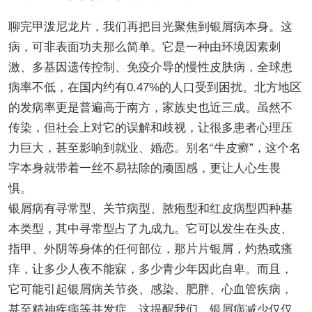
聊完甲泼尼龙片，我们再把目光聚焦到银屑病本身。这
病，可非表面功夫那么简单。它是一种由环境因素刺
激、多基因遗传控制、免疫介导的慢性皮肤病，全球患
病率不低，在国内约有0.47%的人口受到困扰。北方地区
的发病率更是普遍高于南方，家族史也近三成。虽然不
传染，但社会上对它的误解和歧视，让很多患者心理压
力巨大，甚至影响到就业、婚恋。别名“牛皮癣”，这个名
字本身就带着一丝不易祛除的顽固感，更让人心生畏
惧。
银屑病有寻常型、关节病型、脓疱型和红皮病型四种基
本类型，其中寻常型占了九成九。它可以发生在头皮、
指甲、外阴等身体的任何部位，那片片银屑，灼热或瘙
痒，让多少人夜不能寐，多少青少年因此自卑。而且，
它可能引起银屑病关节炎、感染、肥胖、心血管疾病，
甚至精神疾病等并发症，这提醒我们，银屑病减少仅仅