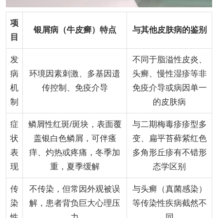
项
银屑病（牛皮癣）特点
与其他皮肤病的鉴别
目
发
不同于脂溢性皮炎、
病
环境因素刺激、多基因遗
头癣、慢性湿疹等非
机
传控制、免疫介导
免疫介导或病因单一
制
的皮肤病
症
鳞屑性红斑/斑块，表面覆
与二期梅毒疹疹型多
状
盖银白色鳞屑，可伴瘙
变、扁平苔藓紫红色
表
痒、灼热或疼痛，冬季加
多角形丘疹有不错形
现
重，夏季缓解
态学区别
传
不传染，但常因外观被误
与头癣（真菌感染）
染
解，患者背负巨大心理压
等传染性疾病截然不
性
力
同