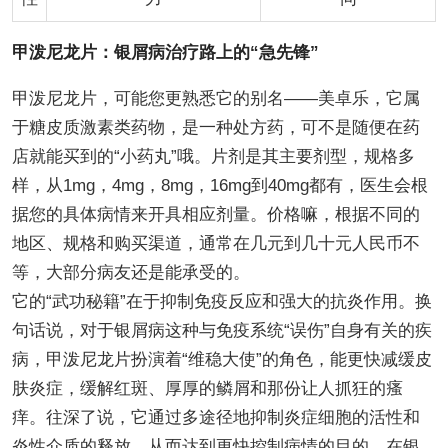
甲泼尼龙片：银屑病治疗路上的“急先锋”
甲泼尼龙片，可能您更熟悉它的别名——美卓乐，它属
于糖皮质激素类药物，是一种处方药，可不是随便在药
店就能买到的“小药丸”哦。片剂是其主要剂型，规格多
样，从1mg，4mg，8mg，16mg到40mg都有，医生会根
据您的具体病情来开具相应剂量。价格嘛，根据不同的
地区、规格和购买渠道，通常在几元到几十元人民币不
等，大部分病友还是能承受的。
它的“武功秘籍”在于抑制免疫反应和强大的抗炎作用。换
句话说，对于银屑病这种与免疫系统“误伤”自身有关的疾
病，甲泼尼龙片扮演着“维稳大使”的角色，能更快减缓皮
肤炎症，缓解红斑、厚厚的鳞屑和那份让人抓狂的瘙
痒。往深了说，它通过多途径地抑制炎症细胞的活性和
炎性介质的释放，从而达到更快控制病情的目的。在银