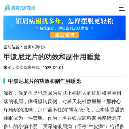
当前位置：
首页
>
药物
>
甲泼尼龙片的功效和副作用睡觉
来源：
疾病优癣在线
· 2025-09-01
甲泼尼龙片的功效和副作用睡觉
深夜，你是不是也曾因为皮肤上那恼人的红斑和层层剥
落的银屑，痒得輾转反侧，对着天花板数星星？那种心
痒难耐的滋味，那种盖不住的“雪花”纷飞，让本该香甜的
睡眠成为一件奢望。作为一名在银屑病科普网摸爬滚打
多年的小编小爱，我深知银屑病（俗称“牛皮癣”）给很多