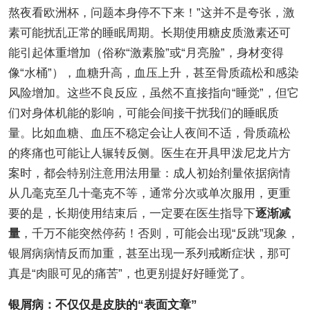
熬夜看欧洲杯，问题本身停不下来！”这并不是夸张，激
素可能扰乱正常的睡眠周期。长期使用糖皮质激素还可
能引起体重增加（俗称“激素脸”或“月亮脸”，身材变得
像“水桶”），血糖升高，血压上升，甚至骨质疏松和感染
风险增加。这些不良反应，虽然不直接指向“睡觉”，但它
们对身体机能的影响，可能会间接干扰我们的睡眠质
量。比如血糖、血压不稳定会让人夜间不适，骨质疏松
的疼痛也可能让人辗转反侧。医生在开具甲泼尼龙片方
案时，都会特别注意用法用量：成人初始剂量依据病情
从几毫克至几十毫克不等，通常分次或单次服用，更重
要的是，长期使用结束后，一定要在医生指导下
逐渐减
量
，千万不能突然停药！否则，可能会出现“反跳”现象，
银屑病病情反而加重，甚至出现一系列戒断症状，那可
真是“肉眼可见的痛苦”，也更别提好好睡觉了。
银屑病：不仅仅是皮肤的“表面文章”