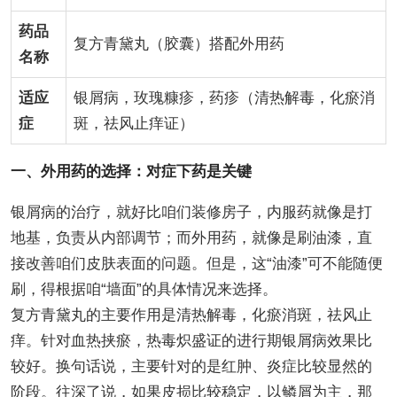
药品
复方青黛丸（胶囊）搭配外用药
名称
适应
银屑病，玫瑰糠疹，药疹（清热解毒，化瘀消
症
斑，祛风止痒证）
一、外用药的选择：对症下药是关键
银屑病的治疗，就好比咱们装修房子，内服药就像是打
地基，负责从内部调节；而外用药，就像是刷油漆，直
接改善咱们皮肤表面的问题。但是，这“油漆”可不能随便
刷，得根据咱“墙面”的具体情况来选择。
复方青黛丸的主要作用是清热解毒，化瘀消斑，祛风止
痒。针对血热挟瘀，热毒炽盛证的进行期银屑病效果比
较好。换句话说，主要针对的是红肿、炎症比较显然的
阶段。往深了说，如果皮损比较稳定，以鳞屑为主，那