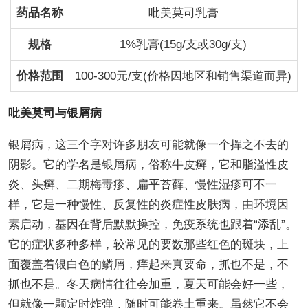
药品名称
吡美莫司乳膏
规格
1%乳膏(15g/支或30g/支)
价格范围
100-300元/支(价格因地区和销售渠道而异)
吡美莫司与银屑病
银屑病，这三个字对许多朋友可能就像一个挥之不去的
阴影。它的学名是银屑病，俗称牛皮癣，它和脂溢性皮
炎、头癣、二期梅毒疹、扁平苔藓、慢性湿疹可不一
样，它是一种慢性、反复性的炎症性皮肤病，由环境因
素启动，基因在背后默默操控，免疫系统也跟着“添乱”。
它的症状多种多样，较常见的要数那些红色的斑块，上
面覆盖着银白色的鳞屑，痒起来真要命，抓也不是，不
抓也不是。冬天病情往往会加重，夏天可能会好一些，
但就像一颗定时炸弹，随时可能卷土重来。虽然它不会