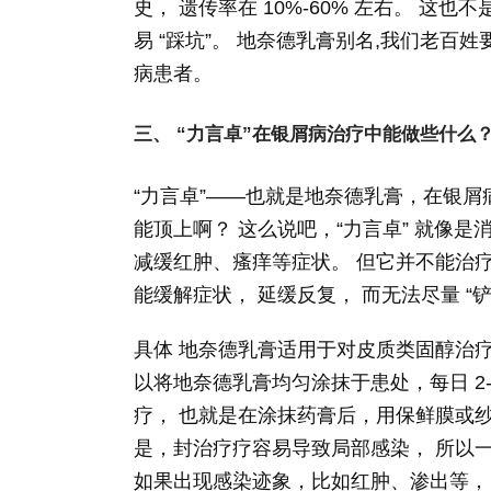
史， 遗传率在 10%-60% 左右。 
易 “踩坑”。 地奈德乳膏别名,我们老
病患者。
三、 “力言卓”在银屑病治疗中能做些什么
“力言卓”——也就是地奈德乳膏，在银
能顶上啊？ 这么说吧，“力言卓” 就像是
减缓红肿、瘙痒等症状。 但它并不能治疗
能缓解症状， 延缓反复， 而无法尽量 “铲
具体 地奈德乳膏适用于对皮质类固醇治疗
以将地奈德乳膏均匀涂抹于患处，每日 2-
疗， 也就是在涂抹药膏后，用保鲜膜或纱
是，封治疗疗容易导致局部感染， 所以
如果出现感染迹象，比如红肿、渗出等，