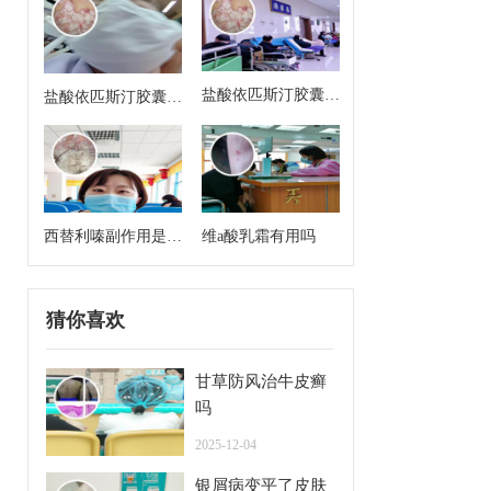
盐酸依匹斯汀胶囊来
盐酸依匹斯汀胶囊多
月经能吃吗
久一个疗程是几天
西替利嗪副作用是什
维a酸乳霜有用吗
么
猜你喜欢
甘草防风治牛皮癣
吗
2025-12-04
银屑病变平了皮肤