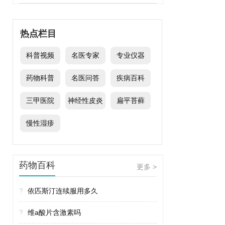
热点栏目
科普视频
名医专家
专业仪器
药物科普
名医问答
疾病百科
三甲医院
神经性皮炎
扁平苔藓
慢性湿疹
药物百科
更多 >
?
依匹斯汀连续服用多久
?
维a酸片含激素吗