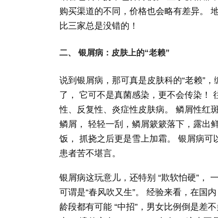
购买渠道的不同，价格也会略有差异。 
比三家总是没错的！
二、 银屑病：皮肤上的“老赖”
说到银屑病，那可真是皮肤科的“老赖”，
了， 它可不是真菌感染，更不会传染！
性、反复性、炎症性皮肤病。 鳞屑性红
鳞屑， 轻轻一刮，鳞屑簌簌落下，露出
饭， 抓挠之后更是雪上加霜。 银屑病可
患者苦不堪言。
银屑病这玩意儿，还特别 “欺软怕硬”， 
可谓是“春风吹又生”。 经验来看，在国内
龄段都有可能 “中招”，男女比例倒是差不