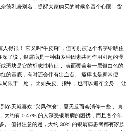
地奈德乳膏别名，提醒大家购买的时候多留个心眼，货
缠人得很！ 它又叫“牛皮癣”，但可别被这个名字给唬住
 往深了说，银屑病是一种由多种因素共同作用引起的慢
斑或斑块是它的标志性特征， 表面覆盖着一层银白色的
鲜红的基底，有时还会伴有出血点。 瘙痒也是家常便
以局限于一处， 比如头皮、指甲，也可以遍布全身， 让
一到冬天就喜欢 “兴风作浪”，夏天反而会消停一些， 真
，大约有 0.47% 的人深受银屑病的困扰，而且各个年
多。 值得注意的是，大约 30% 的银屑病患者都有家族