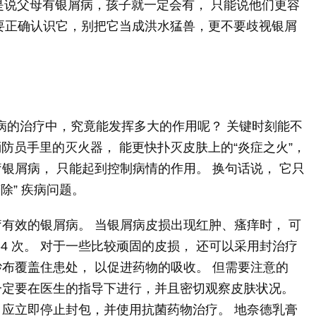
这也不是说父母有银屑病，孩子就一定会有， 只能说他们更容
百姓要正确认识它，别把它当成洪水猛兽，更不要歧视银屑
？
屑病的治疗中，究竟能发挥多大的作用呢？ 关键时刻能不
消防员手里的灭火器， 能更快扑灭皮肤上的“炎症之火”，
银屑病， 只能起到控制病情的作用。 换句话说， 它只
除” 疾病问题。
有效的银屑病。 当银屑病皮损出现红肿、瘙痒时， 可
4 次。 对于一些比较顽固的皮损， 还可以采用封治疗
布覆盖住患处， 以促进药物的吸收。 但需要注意的
一定要在医生的指导下进行，并且密切观察皮肤状况。
 应立即停止封包，并使用抗菌药物治疗。 地奈德乳膏