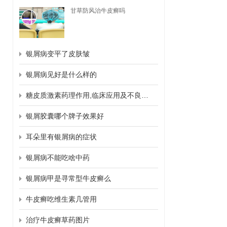
甘草防风治牛皮癣吗
银屑病变平了皮肤皱
银屑病见好是什么样的
糖皮质激素药理作用,临床应用及不良反应
银屑胶囊哪个牌子效果好
耳朵里有银屑病的症状
银屑病不能吃啥中药
银屑病甲是寻常型牛皮癣么
牛皮癣吃维生素几管用
治疗牛皮癣草药图片