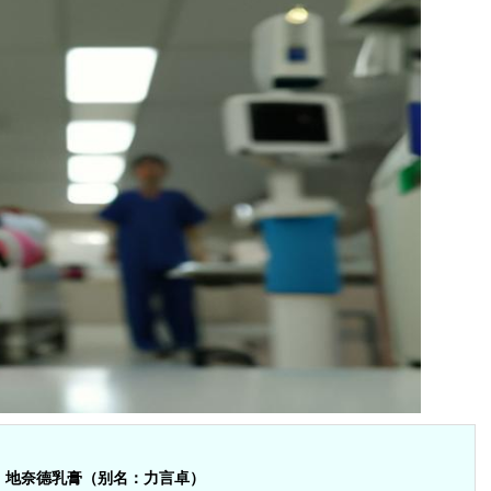
地奈德乳膏（别名：力言卓）