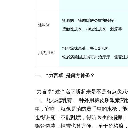
银屑病（辅助缓解炎症和瘙痒）
适应症
接触性皮炎、神经性皮炎、湿疹等
均匀涂抹患处，每日2-4次
用法用量
银屑病顽固皮损可封治疗疗，但需注
一、 “力言卓”是何方神圣？
“力言卓” 这个名字听起来是不是有点
一。 地奈德乳膏
,
一种外用糖皮质激素药
里，它啊，就像是消防员手里的水枪，能暂
也得讲究，不能乱喷，得听医生的指挥！ 它
铝管包装，携带也算方便。 至于价格嘛