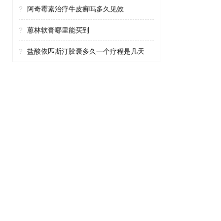
?
阿奇霉素治疗牛皮癣吗多久见效
?
蒽林软膏哪里能买到
?
盐酸依匹斯汀胶囊多久一个疗程是几天