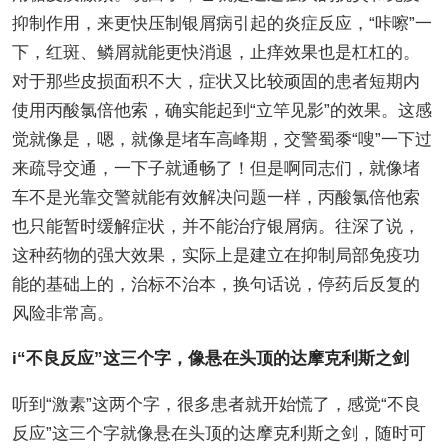
抑制作用，来更快压制银屑病引起的炎症反应，“咔嚓”一
下，红斑、鳞屑就能更快消退，止痒效果也是杠杠的。
对于那些皮损面积不大，症状又比较顽固的患者短期内
使用丙酸氯倍他索，确实能起到“立竿见影”的效果。这感
觉就像是，嗯，就像是堵车高峰期，交警蜀黍“嗖”一下过
来疏导交通，一下子就通畅了！但是啊同志们，就像堵
车不是光靠交警就能有效解决问题一样，丙酸氯倍他索
也只能暂时缓解症状，并不能治疗银屑病。往深了说，
这种药物的强大效果，实际上是建立在抑制局部免疫功
能的基础上的，治标不治本，换句话说，停药后反复的
风险非常高。
i“不良反应”这三个字，像悬在头顶的达摩克利斯之剑
听到“激素”这两个字，很多患者就开始慌了，感觉“不良
反应”这三个字就像悬在头顶的达摩克利斯之剑，随时可