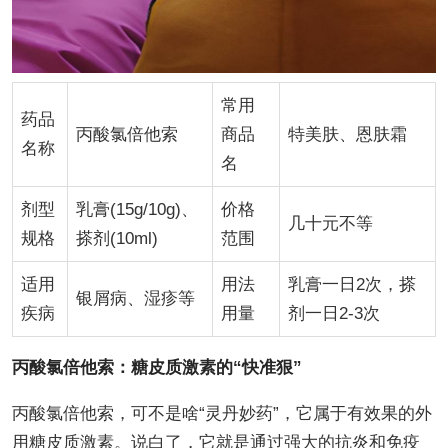
常用
药品
丙酸氯倍他索
商品
特美肤、恩肤霜
名称
名
剂型
乳膏(15g/10g)、
价格
几十元不等
规格
搽剂(10ml)
范围
适用
用法
乳膏一日2次，搽
银屑病、湿疹等
疾病
用量
剂一日2-3次
丙酸氯倍他索：糖皮质激素的“快准狠”
丙酸氯倍他索，可不是啥“灵丹妙药”，它属于有效果的外
用糖皮质激素。说白了，它就是通过强大的抗炎和免疫