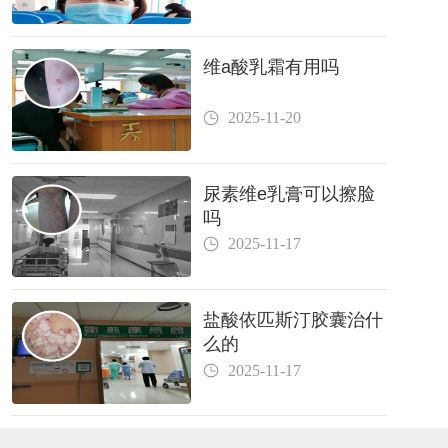
维a酸乳霜有用吗
2025-11-20
尿素维e乳膏可以擦脸
吗
2025-11-17
盐酸依匹斯汀胶囊治什
么的
2025-11-17