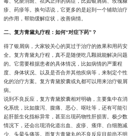
毒、化瘀消斑、祛风止痒的病症，比如银屑病、玫瑰糠
疹、药疹等。换句话说，它更多的是起到一个辅助治疗
的作用，帮助缓解症状，改善病情。
二、复方青黛丸疗程：如何“对症下药”？
得了银屑病，大家较关心的莫过于治疗的效果和用药安
全。复方青黛丸疗程，真不是随便吃几颗就能解决问题
的。它需要根据患者的具体情况，比如病情的严重程
度、身体状况、以及是否合并其他疾病等，来制定个性
化的治疗方案。复方青黛胶囊或丸都可以用来治疗银屑
病。
说到不良反应，复方青黛胶囊相对明确，主要集中在消
化系统，比如腹泻、腹痛、恶心、呕吐等，还有可能引
起肝脏生化指标异常，甚至出现药物性肝损害。极少数
情况下，还会出现消化道出血、皮疹、瘙痒、白细胞减
少、头晕头痛等。而复方青黛丸的不良反应目前尚不明