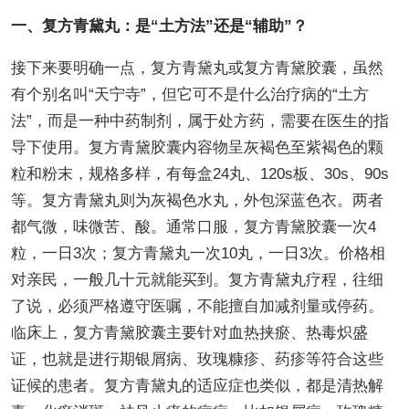
一、复方青黛丸：是“土方法”还是“辅助”？
接下来要明确一点，复方青黛丸或复方青黛胶囊，虽然
有个别名叫“天宁寺”，但它可不是什么治疗病的“土方
法”，而是一种中药制剂，属于处方药，需要在医生的指
导下使用。复方青黛胶囊内容物呈灰褐色至紫褐色的颗
粒和粉末，规格多样，有每盒24丸、120s板、30s、90s
等。复方青黛丸则为灰褐色水丸，外包深蓝色衣。两者
都气微，味微苦、酸。通常口服，复方青黛胶囊一次4
粒，一日3次；复方青黛丸一次10丸，一日3次。价格相
对亲民，一般几十元就能买到。复方青黛丸疗程，往细
了说，必须严格遵守医嘱，不能擅自加减剂量或停药。
临床上，复方青黛胶囊主要针对血热挟瘀、热毒炽盛
证，也就是进行期银屑病、玫瑰糠疹、药疹等符合这些
证候的患者。复方青黛丸的适应症也类似，都是清热解