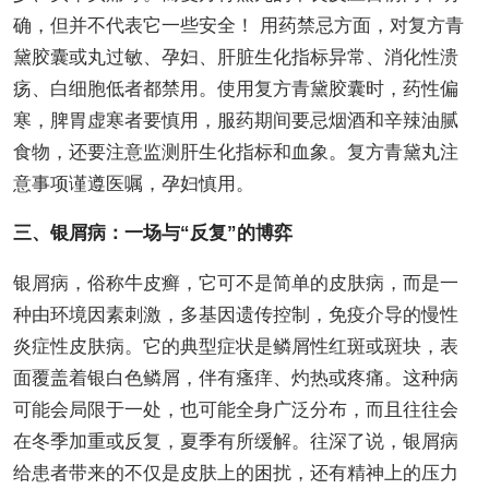
确，但并不代表它一些安全！ 用药禁忌方面，对复方青
黛胶囊或丸过敏、孕妇、肝脏生化指标异常、消化性溃
疡、白细胞低者都禁用。使用复方青黛胶囊时，药性偏
寒，脾胃虚寒者要慎用，服药期间要忌烟酒和辛辣油腻
食物，还要注意监测肝生化指标和血象。复方青黛丸注
意事项谨遵医嘱，孕妇慎用。
三、银屑病：一场与“反复”的博弈
银屑病，俗称牛皮癣，它可不是简单的皮肤病，而是一
种由环境因素刺激，多基因遗传控制，免疫介导的慢性
炎症性皮肤病。它的典型症状是鳞屑性红斑或斑块，表
面覆盖着银白色鳞屑，伴有瘙痒、灼热或疼痛。这种病
可能会局限于一处，也可能全身广泛分布，而且往往会
在冬季加重或反复，夏季有所缓解。往深了说，银屑病
给患者带来的不仅是皮肤上的困扰，还有精神上的压力