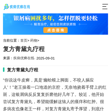
当前位置：
首页
>
药物
>
复方青黛丸疗程
来源：
疾病优癣在线
· 2025-09-01
复方青黛丸疗程
“你说这牛皮癣，真是‘癞蛤蟆上脚面，不咬人膈应
人’！”老王操着一口地道的京腔，无奈地挠着手臂上的红
斑，这银屑病反反复复折磨他好几年了。较近，他开始
尝试复方青黛丸，希望能缓解这恼人的瘙痒和红肿。很
多病友也像老王一样，对复方青黛丸寄予厚望，到底什