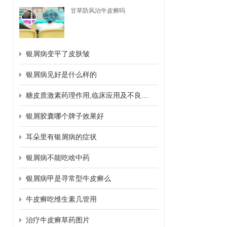
甘草防风治牛皮癣吗
银屑病变平了皮肤皱
银屑病见好是什么样的
糖皮质激素药理作用,临床应用及不良反应
银屑胶囊哪个牌子效果好
耳朵里有银屑病的症状
银屑病不能吃啥中药
银屑病甲是寻常型牛皮癣么
牛皮癣吃维生素几管用
治疗牛皮癣草药图片