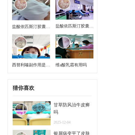
盐酸依匹斯汀胶囊来
盐酸依匹斯汀胶囊多
月经能吃吗
久一个疗程是几天
西替利嗪副作用是什
维a酸乳霜有用吗
么
猜你喜欢
甘草防风治牛皮癣
吗
2025-12-04
银屑病变平了皮肤