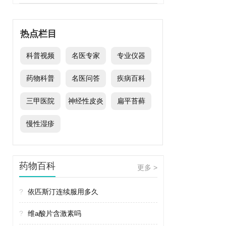
热点栏目
科普视频
名医专家
专业仪器
药物科普
名医问答
疾病百科
三甲医院
神经性皮炎
扁平苔藓
慢性湿疹
药物百科
更多 >
?
依匹斯汀连续服用多久
?
维a酸片含激素吗