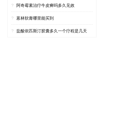
?
阿奇霉素治疗牛皮癣吗多久见效
?
蒽林软膏哪里能买到
?
盐酸依匹斯汀胶囊多久一个疗程是几天