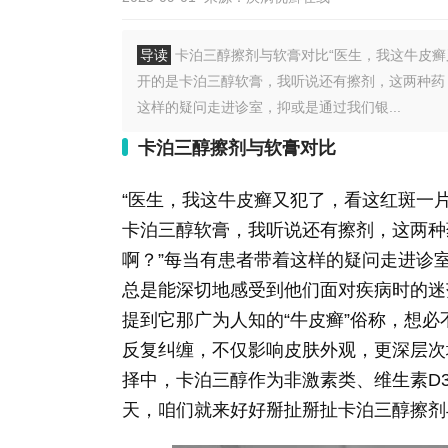
导读
卡泊三醇擦剂与软膏对比“医生，我这牛皮
开的是卡泊三醇软膏，我听说还有擦剂，这两种药，
这样的疑问走进诊室，抑或是通过我们银...
卡泊三醇擦剂与软膏对比
“医生，我这牛皮癣又犯了，看这红斑一
卡泊三醇软膏，我听说还有擦剂，这两种
啊？”每当有患者带着这样的疑问走进诊
总是能深切地感受到他们面对疾病时的迷
提到它那广为人知的“牛皮癣”俗称，想必
反复纠缠，不仅影响皮肤外观，更深层次
择中，卡泊三醇作为非激素类、维生素D
天，咱们就来好好掰扯掰扯卡泊三醇擦剂