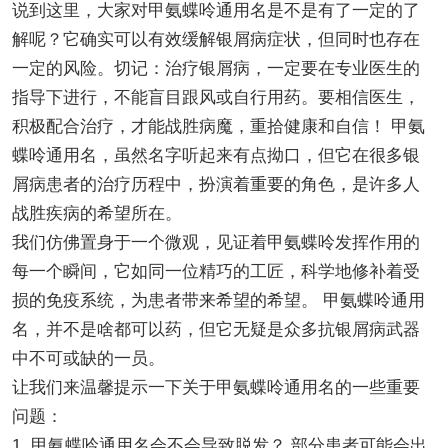
说到这里，大家对甲氨蝶呤通用名是不是有了一定的了
解呢？它确实可以有效缓解银屑病症状，但同时也存在
一定的风险。切记：治疗银屑病，一定要在专业医生的
指导下进行，不能盲目跟风或自行用药。要相信医生，
积极配合治疗，才能战胜病魔，重拾健康和自信！ 甲氨
蝶呤通用名，虽然名字听起来有点拗口，但它在很多银
屑病患者的治疗历程中，扮演着重要的角色，是许多人
战胜疾病的希望所在。
我们仿佛置身于一个微观，见证着甲氨蝶呤发挥作用的
每一个瞬间，它如同一位精巧的工匠，科学地修补着受
损的免疫系统，为患者带来希望的希望。 甲氨蝶呤通用
名，并不是啥都可以药，但它无疑是众多抗银屑病武器
中不可或缺的一员。
让我们来温馨提示一下关于甲氨蝶呤通用名的一些重要
问题：
1. 甲氨蝶呤通用名会不会导致脱发？ 部分患者可能会出