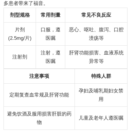
多患者带来了福音。
剂型规格
常用剂量
常见不良反应
片剂
口服，遵
恶心、呕吐、腹泻、口腔
(2.5mg/片)
医嘱
溃疡等
注射，遵
肝肾功能损害、血液系统
注射剂
医嘱
异常等
注意事项
特殊人群
孕妇及哺乳期妇女禁
定期复查血常规及肝肾功能
用
避免饮酒及服用损害肝脏的药
儿童及老年人遵医嘱
物