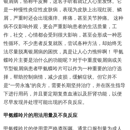
银屑病，俗称牛皮癣，这名字听着就让人心里发怵。它
是一种慢性炎症性皮肤病，表现为皮肤上出现红斑、鳞
屑，严重时还会出现瘙痒、疼痛，甚至关节肿痛。 这种
病不仅影响外观，更会严重影响患者的生活质量，工
作，社交，心情都会受到很大影响，甚至会形成一种恶
性循环。不少患者反复就医，尝试各种方法，却始终无
法尽量脱离银屑病的困扰，真是让人心力憔悴啊！ 甲氨
蝶呤片主要是治什么的功能呢？对于中重度银屑病或关
节型银屑病患者甲氨蝶呤片可以作为一种重要的治疗选
择，帮助控制病情，减少皮损，缓解症状。但它并不
是“一劳永逸”的良方，需要长期坚持治疗，并在医生指导
下进行用药，并且要定期复查血液以及肝肾功能，以便
尽早发现并处理可能出现的不良反应。
甲氨蝶呤片的用法用量及不良反应
甲氨蝶呤片的使用需严格遵医嘱。通常口服剂量为成人