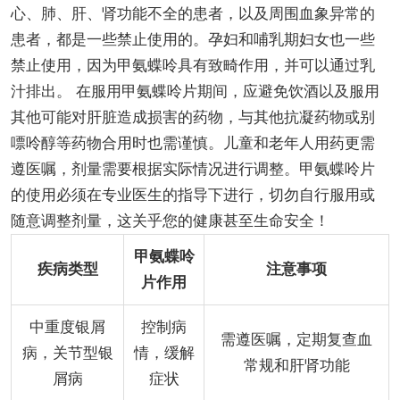
心、肺、肝、肾功能不全的患者，以及周围血象异常的
患者，都是一些禁止使用的。孕妇和哺乳期妇女也一些
禁止使用，因为甲氨蝶呤具有致畸作用，并可以通过乳
汁排出。 在服用甲氨蝶呤片期间，应避免饮酒以及服用
其他可能对肝脏造成损害的药物，与其他抗凝药物或别
嘌呤醇等药物合用时也需谨慎。儿童和老年人用药更需
遵医嘱，剂量需要根据实际情况进行调整。甲氨蝶呤片
的使用必须在专业医生的指导下进行，切勿自行服用或
随意调整剂量，这关乎您的健康甚至生命安全！
甲氨蝶呤
疾病类型
注意事项
片作用
中重度银屑
控制病
需遵医嘱，定期复查血
病，关节型银
情，缓解
常规和肝肾功能
屑病
症状