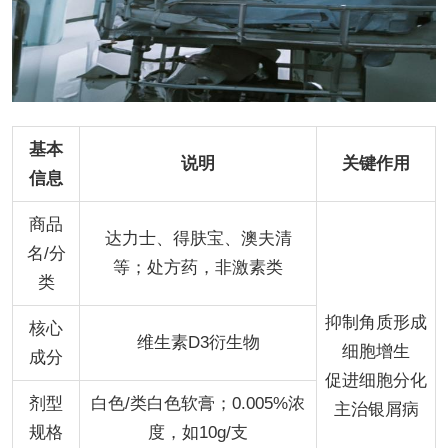
基本
说明
关键作用
信息
商品
达力士、得肤宝、澳夫清
名/分
等；处方药，非激素类
类
抑制角质形成
核心
维生素D3衍生物
细胞增生
成分
促进细胞分化
剂型
白色/类白色软膏；0.005%浓
主治银屑病
规格
度，如10g/支