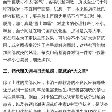
面部皮肤可不太“客气”，容易引起刺激，所以医生们千叮
咛万嘱咐：不宜用于面部。试想一下，本来银屑病就已
经够折腾人了，要是脸上再因为用药不当而出现红肿、
脱屑，那可真是“雪上加霜”，对患者的心理打击可不小。
毕竟，面子问题在咱们国内文化里，那可是头等大事。
有些病友为了更快呈现效果，可能会不小心扩大涂药范
围，或者图省事没洗干净手就触碰面部，这些都可能增
加面部皮炎的风险。每次用药都得像对待一件专业仪器
一样小心翼翼，细致操作。
三、钙代谢失调与日光敏感，隐藏的“大文章”
除了上述的局部反应，卡泊三醇软膏的不良反应有哪些
还涉及到一些相对罕见但需要医生和患者都知晓的禁忌
与注意事项。例如，对卡泊三醇或软膏基质成分过敏的
患者，以及有钙代谢失调或维生素D中毒症状者，是明令
禁止使用这款药膏的。卡泊三醇毕竟是维生素D3的衍生