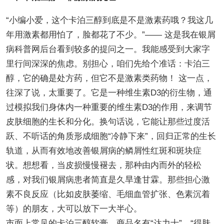
“小编小爱，这个卡泊三醇到底是不是激素药哦？我这几
年用激素都用怕了，脸都花了不少。”—— 这是我在银屑
病科普网后台看到较多的提问之一。我能感受到大家字
里行间深深的焦虑。别担心，咱们先给个准话：卡泊三
醇，它的确是处方药，但它不是激素类药物！ 这一点，
往深了说，太重要了。它是一种维生素D3的衍生物，通
过模拟我们身体内一种重要的维生素D3的作用，来调节
皮肤细胞的生长和分化。换句话说，它能让那些过度活
跃、不听话的角质形成细胞“冷静下来”，回归正常的生长
轨道，从而有效地改善银屑病的鳞屑性红斑和斑块症
状。想想看，当皮损慢慢褪去，那种由内而外的轻松
感，对我们银屑病患者简直是久旱逢甘霖。那些担心激
素不良反应（比如皮肤萎缩、毛细血管扩张、色素沉着
等）的朋友，大可以放下一大半心。
市面上常见的卡泊三醇软膏，商品名有“达力士”、“得肤