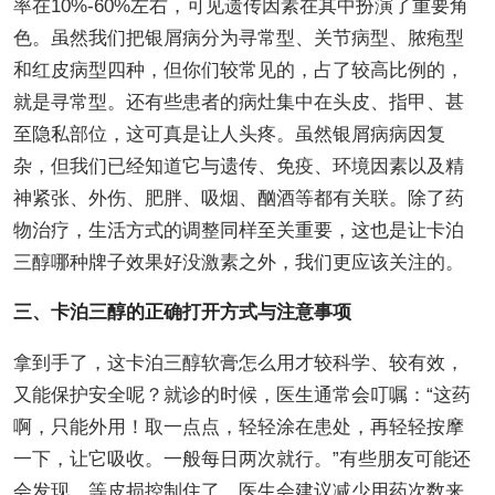
率在10%-60%左右，可见遗传因素在其中扮演了重要角
色。虽然我们把银屑病分为寻常型、关节病型、脓疱型
和红皮病型四种，但你们较常见的，占了较高比例的，
就是寻常型。还有些患者的病灶集中在头皮、指甲、甚
至隐私部位，这可真是让人头疼。虽然银屑病病因复
杂，但我们已经知道它与遗传、免疫、环境因素以及精
神紧张、外伤、肥胖、吸烟、酗酒等都有关联。除了药
物治疗，生活方式的调整同样至关重要，这也是让卡泊
三醇哪种牌子效果好没激素之外，我们更应该关注的。
三、卡泊三醇的正确打开方式与注意事项
拿到手了，这卡泊三醇软膏怎么用才较科学、较有效，
又能保护安全呢？就诊的时候，医生通常会叮嘱：“这药
啊，只能外用！取一点点，轻轻涂在患处，再轻轻按摩
一下，让它吸收。一般每日两次就行。”有些朋友可能还
会发现，等皮损控制住了，医生会建议减少用药次数来