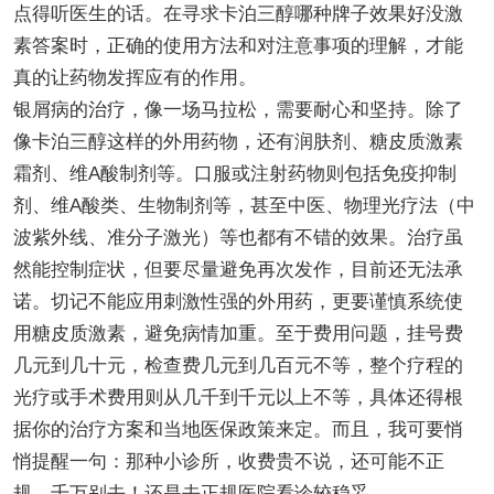
点得听医生的话。在寻求卡泊三醇哪种牌子效果好没激
素答案时，正确的使用方法和对注意事项的理解，才能
真的让药物发挥应有的作用。
银屑病的治疗，像一场马拉松，需要耐心和坚持。除了
像卡泊三醇这样的外用药物，还有润肤剂、糖皮质激素
霜剂、维A酸制剂等。口服或注射药物则包括免疫抑制
剂、维A酸类、生物制剂等，甚至中医、物理光疗法（中
波紫外线、准分子激光）等也都有不错的效果。治疗虽
然能控制症状，但要尽量避免再次发作，目前还无法承
诺。切记不能应用刺激性强的外用药，更要谨慎系统使
用糖皮质激素，避免病情加重。至于费用问题，挂号费
几元到几十元，检查费几元到几百元不等，整个疗程的
光疗或手术费用则从几千到千元以上不等，具体还得根
据你的治疗方案和当地医保政策来定。而且，我可要悄
悄提醒一句：那种小诊所，收费贵不说，还可能不正
规，千万别去！还是去正规医院看诊较稳妥。