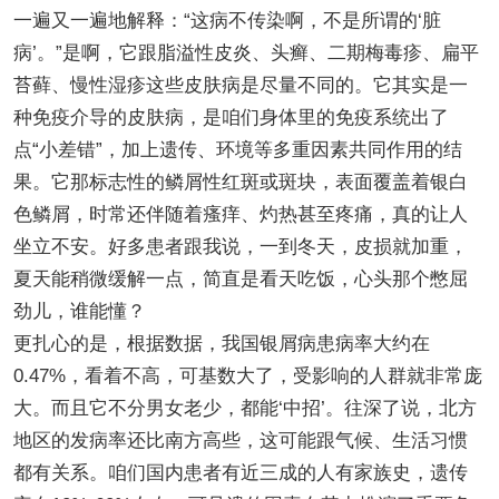
一遍又一遍地解释：“这病不传染啊，不是所谓的‘脏
病’。”是啊，它跟脂溢性皮炎、头癣、二期梅毒疹、扁平
苔藓、慢性湿疹这些皮肤病是尽量不同的。它其实是一
种免疫介导的皮肤病，是咱们身体里的免疫系统出了
点“小差错”，加上遗传、环境等多重因素共同作用的结
果。它那标志性的鳞屑性红斑或斑块，表面覆盖着银白
色鳞屑，时常还伴随着瘙痒、灼热甚至疼痛，真的让人
坐立不安。好多患者跟我说，一到冬天，皮损就加重，
夏天能稍微缓解一点，简直是看天吃饭，心头那个憋屈
劲儿，谁能懂？
更扎心的是，根据数据，我国银屑病患病率大约在
0.47%，看着不高，可基数大了，受影响的人群就非常庞
大。而且它不分男女老少，都能‘中招’。往深了说，北方
地区的发病率还比南方高些，这可能跟气候、生活习惯
都有关系。咱们国内患者有近三成的人有家族史，遗传