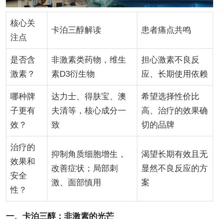
核心关
卡泊三醇解读
患者痛点共鸣
注点
是否含
非激素类药物，维生
担心激素不良反
激素？
素D3衍生物
应、长期使用依赖
哪种牌
达力士、得肤宝、澳
希望选择性价比
子更有
夫清等，核心成分一
高、治疗的效果确
效？
致
切的品牌
治疗的
抑制角质细胞增生，
渴望长期有效且无
效果和
改善症状；局部刺
显然不良反应的方
安全
激、面部慎用
案
性？
一、卡泊三醇：非激素的光芒